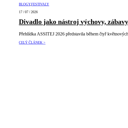
BLOGY
,
FESTIVALY
17 / 07 / 2026
Divadlo jako nástroj výchovy, zábavy
Přehlídka ASSITEJ 2026 představila během čtyř květnových d
CELÝ ČLÁNEK >