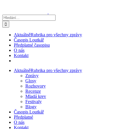
Přeskočit
na
obsah
Hledat:
Aktuálně
Rubrika pro všechny zprávy
Časopis Loutkář
Předplatné časopisu
O nás
Kontakt
Aktuálně
Rubrika pro všechny zprávy
Zprávy
Glosy
Rozhovory
Recenze
Mladá krev
Festivaly
Blogy
Časopis Loutkář
Předplatné
O nás
Kontakt