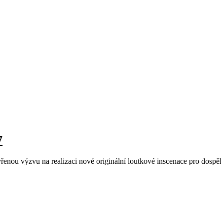
7
evřenou výzvu na realizaci nové originální loutkové inscenace pro dosp