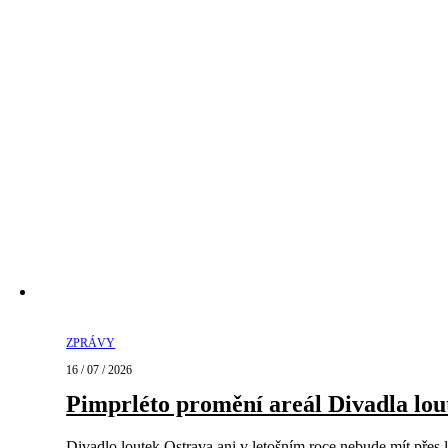
ZPRÁVY
16 / 07 / 2026
Pimprléto promění areál Divadla lout
Divadlo loutek Ostrava ani v letošním roce nebude mít přes l