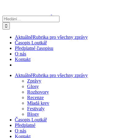
Přeskočit
na
obsah
Hledat:
Aktuálně
Rubrika pro všechny zprávy
Časopis Loutkář
Předplatné časopisu
O nás
Kontakt
Aktuálně
Rubrika pro všechny zprávy
Zprávy
Glosy
Rozhovory
Recenze
Mladá krev
Festivaly
Blogy
Časopis Loutkář
Předplatné
O nás
Kontakt