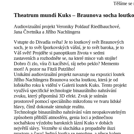
Těšíme se 
Theatrum mundi Kuks – Braunova socha loutk
Audiovizuální projekt Veroniky Poldauf Riedlbauchové,
Jana Čtvrtníka a Jiřího Nachlingera
Vstupte do Divadla světa! Je to loutkový svět Braunových
soch, je to svět šporkovských vášní, je to svět baroka, je to
Váš svět! Projděte si panoptikum života v sedmi
zastaveních a rozhodněte se, na které misce vah stojíte!
Dobro či zlo, víra či kacířství, ráj nebo peklo? Memento
mori! A pozor na Fitzli Putzliho!
Unikátní audiovizuální projekt navazuje na expozici loutek
Jiřího Nachlingera Braunova socha loutkou, která je od
loňského roku k vidění v Galerii loutek Kuks. Tento projekt
využívá specifické technologie binaurálního nahrávání
zvuku, který připomíná 3D efekt. Zvuk je snímán
prostorově pomocí speciálního mikrofonu ve tvaru lidské
hlavy, čímž dokonale simuluje realitu.
Technologie binaurálního nahrávání vám neopakovatelným
způsobem přiblíží atmosféru, genia loci a jedinečnou
sochařskou výzdobu barokních lázní Kuks v dobách
největší slávy. Vezměte si sluchátka a propadněte iluzi
prostoru a času! Jediná loutka se nepohne, a přece kolem