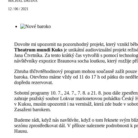
MICHAL DRTINA
12 / 06 / 2021
Dovolte mi upozornit na pozoruhodný projekt, který vznikl běhe
Theatrum mundi Kuks
je unikátní audiovizuální projekt rež
Jana Čtvrtníka. Za tento krátký čas vytvořili s pomocí technol
návštěvníky expozice Braunova socha loutkou, který rozžije pří
Zhruba třičtvrtěhodinový program mohou současně zažít pouze 4
baroka. Otevřeno máme vždy od 11 do 17 h od pátku do neděle 
dopředu rezervovat.
Sobotní programy 10. 7., 24. 7., 7. 8. a 21. 8. jsou dále zpestře
zahraje pražský soubor Lokvar marionetovou pohádku Český
v Kuksu, musím upozornit i na vernisáž, která zde bude v sobo
Zasaženi barokem.
Budeme rádi, když nás navštívíte, když o tom řeknete svým b
sezónu zprostředkovat dál. V příloze naleznete podrobnosti k p
Hausu.