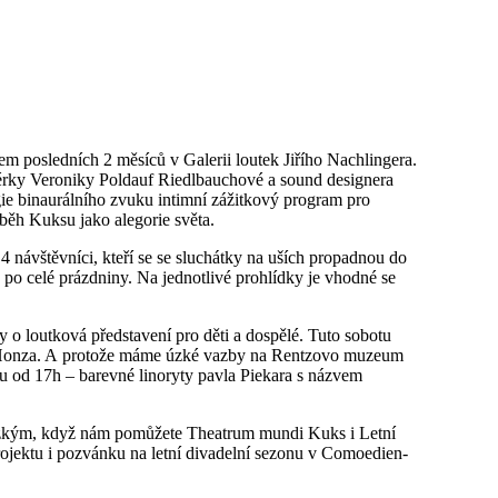
m posledních 2 měsíců v Galerii loutek Jiřího Nachlingera.
isérky Veroniky Poldauf Riedlbauchové a sound designera
ogie binaurálního zvuku intimní zážitkový program pro
běh Kuksu jako alegorie světa.
 návštěvníci, kteří se se sluchátky na uších propadnou do
po celé prázdniny. Na jednotlivé prohlídky je vhodné se
ny o loutková představení pro děti a dospělé. Tuto sobotu
 Honza. A protože máme úzké vazby na Rentzovo muzeum
tu od 17h – barevné linoryty pavla Piekara s názvem
lízkým, když nám pomůžete Theatrum mundi Kuks i Letní
rojektu i pozvánku na letní divadelní sezonu v Comoedien-