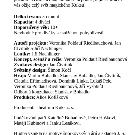
vás ožije celý svět magického Kuksu!
Délka trvání:
35 minut
Kapacita:
4 diváci
Doporučený věk:
10+
Nevhodné pro diváky se sníženou pohyblivostí.
Autoři projektu:
Veronika Poldauf Riedlbauchová, Jan
Čtvrtník a Jiří Nachlinger
Loutky:
Jiří Nachlinger
Koncept, scénář a režie:
Veronika Poldauf Riedlbauchová
Zvukový design:
Jan Čtvrtník
Světelný design:
Šimon Kočí
Hrají:
Martin Bohadlo, Stanislav Bohadlo, Jan Čtvrtník,
Claudia Eftimiadisová, Dominik Linka, Lukáš Pelc,
Veronika Poldauf Riedlbauchová, Jiří Vyšohlíd
Odborná konzultace: Stanislav Bohadlo
Produkce:
Alice Kofláková
Producent: Theatrum Kuks z. s.
Poděkování patří Kateřině Bohadlové, Petru Haškovi,
Matěji Kubinovi a Janku Lesákovi.
Hudba vznikla na motivy šporkovských árií a skladeb J. S.