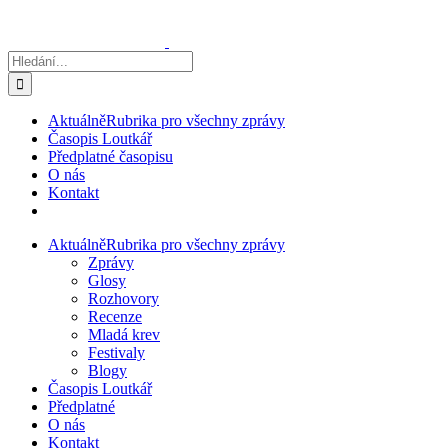
Přeskočit
na
obsah
Hledat:
Aktuálně
Rubrika pro všechny zprávy
Časopis Loutkář
Předplatné časopisu
O nás
Kontakt
Aktuálně
Rubrika pro všechny zprávy
Zprávy
Glosy
Rozhovory
Recenze
Mladá krev
Festivaly
Blogy
Časopis Loutkář
Předplatné
O nás
Kontakt