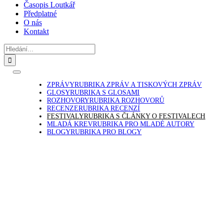
Časopis Loutkář
Předplatné
O nás
Kontakt
Hledat:
Toggle
Navigation
ZPRÁVY
RUBRIKA ZPRÁV A TISKOVÝCH ZPRÁV
GLOSY
RUBRIKA S GLOSAMI
ROZHOVORY
RUBRIKA ROZHOVORŮ
RECENZE
RUBRIKA RECENZÍ
FESTIVALY
RUBRIKA S ČLÁNKY O FESTIVALECH
MLADÁ KREV
RUBRIKA PRO MLADÉ AUTORY
BLOGY
RUBRIKA PRO BLOGY