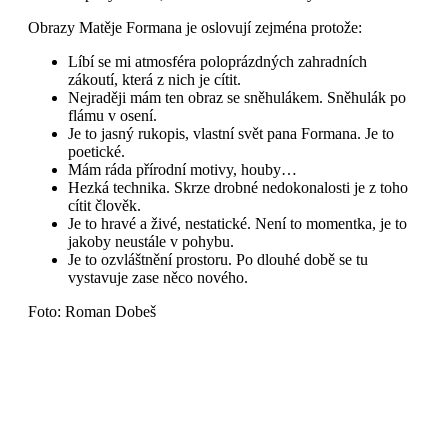
Obrazy Matěje Formana je oslovují zejména protože:
Líbí se mi atmosféra poloprázdných zahradních
zákoutí, která z nich je cítit.
Nejraději mám ten obraz se sněhulákem. Sněhulák po
flámu v osení.
Je to jasný rukopis, vlastní svět pana Formana. Je to
poetické.
Mám ráda přírodní motivy, houby…
Hezká technika. Skrze drobné nedokonalosti je z toho
cítit člověk.
Je to hravé a živé, nestatické. Není to momentka, je to
jakoby neustále v pohybu.
Je to ozvláštnění prostoru. Po dlouhé době se tu
vystavuje zase něco nového.
Foto: Roman Dobeš