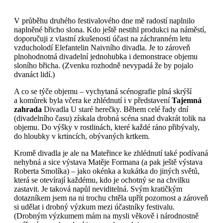
V průběhu druhého festivalového dne mě radostí naplnilo
naplněné břicho slona. Kdo ještě nestihl produkci na náměstí,
doporučuji z vlastní zkušenosti účast na záchranném letu
vzducholodí Elefantelin Naivního divadla. Je to zároveň
plnohodnotná divadelní jednohubka i demonstrace objemu
sloního břicha. (Zvenku rozhodně nevypadá že by pojalo
dvanáct lidí.)
A co se týče objemu – vychytaná scénografie plná skrýší
a komůrek byla včera ke zhlédnutí i v představení
Tajemná
zahrada
Divadla U staré herečky. Během celé řady dní
(divadelního času) získala drobná scéna snad dvakrát tolik na
objemu. Do výšky v rostlinách, které každé ráno přibývaly,
do hloubky v krtincích, obývaných krtkem.
Kromě divadla je ale na Mateřince ke zhlédnutí také podívaná
nehybná a sice výstava Matěje Formana (a pak ještě výstava
Roberta Smolíka) – jako okénka a kukátka do jiných světů,
která se otevírají každému, kdo je ochotný se na chvilku
zastavit. Je taková napůl neviditelná. Svým kratičkým
dotazníkem jsem na ni trochu chtěla upřít pozornost a zároveň
si udělat i drobný výzkum mezi účastníky festivalu.
(Drobným výzkumem mám na mysli věkově i národnostně