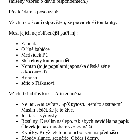
smíšený vzorek o devíti respondentech.)
Předkládám k posouzení:
Všichni dotázaní odpověděli, že pravidelně čtou knihy.
Mezi jejich nejoblíbenější patří mj.:
Zahrada
O líné babičce
Medvídek Pú
Skácelovy knihy pro děti
Nontan (to je populární japonská dětská série
o kocourovi)
Broučci
série o Fiškusovi
Všichni si občas kreslí. A to zejména:
Ne lidi. Ani zvířata. Spíš bytosti. Není to abstraktní.
Musím vědět, že je to živé.
Jen tak…výmysly.
Rostliny. Kreslím naslepo, tak abych neviděla na papír.
Člověk je pak mnohem svobodnější.
Kytičky. Když telefonuju nebo jsem na přednášce.
Západy slunce, scenérie. Občas i domy.