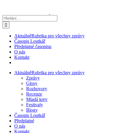
Přeskočit
na
obsah
Hledat:
Aktuálně
Rubrika pro všechny zprávy
Časopis Loutkář
Předplatné časopisu
O nás
Kontakt
Aktuálně
Rubrika pro všechny zprávy
Zprávy
Glosy
Rozhovory
Recenze
Mladá krev
Festivaly
Blogy
Časopis Loutkář
Předplatné
O nás
Kontakt