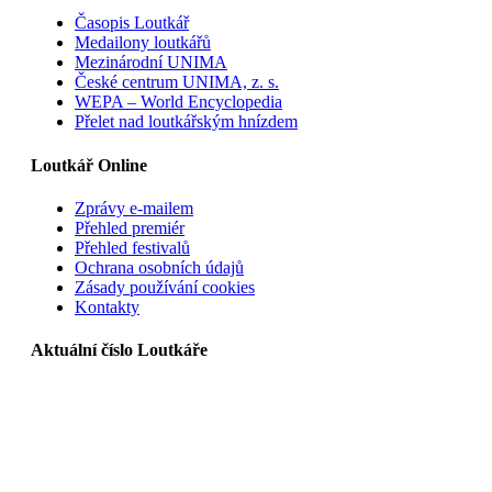
Časopis Loutkář
Medailony loutkářů
Mezinárodní UNIMA
České centrum UNIMA, z. s.
WEPA – World Encyclopedia
Přelet nad loutkářským hnízdem
Loutkář Online
Zprávy e-mailem
Přehled premiér
Přehled festivalů
Ochrana osobních údajů
Zásady používání cookies
Kontakty
Aktuální číslo Loutkáře