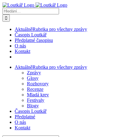
Přeskočit
na
Hledat:
obsah
Aktuálně
Rubrika pro všechny zprávy
Časopis Loutkář
Předplatné časopisu
O nás
Kontakt
Aktuálně
Rubrika pro všechny zprávy
Zprávy
Glosy
Rozhovory
Recenze
Mladá krev
Festivaly
Blogy
Časopis Loutkář
Předplatné
O nás
Kontakt