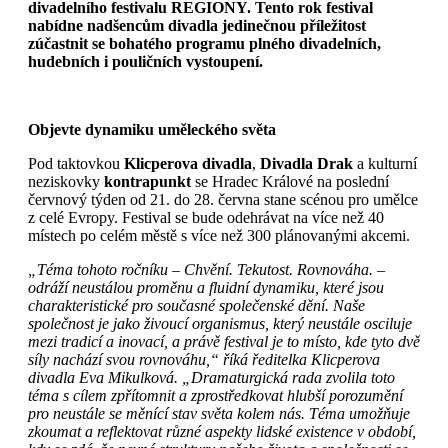
divadelního festivalu REGIONY. Tento rok festival
nabídne nadšencům divadla jedinečnou příležitost
zúčastnit se bohatého programu plného divadelních,
hudebních i pouličních vystoupení.
Objevte dynamiku uměleckého světa
Pod taktovkou
Klicperova divadla
,
Divadla Drak
a kulturní
neziskovky
kontrapunkt
se Hradec Králové na poslední
červnový týden od 21. do 28. června stane scénou pro umělce
z celé Evropy. Festival se bude odehrávat na více než 40
místech po celém městě s více než 300 plánovanými akcemi.
„Téma tohoto ročníku – Chvění. Tekutost. Rovnováha. –
odráží neustálou proměnu a fluidní dynamiku, které jsou
charakteristické pro současné společenské dění. Naše
společnost je jako živoucí organismus, který neustále osciluje
mezi tradicí a inovací, a právě festival je to místo, kde tyto dvě
síly nachází svou rovnováhu,“ říká ředitelka Klicperova
divadla Eva Mikulková. „Dramaturgická rada zvolila toto
téma s cílem zpřítomnit a zprostředkovat hlubší porozumění
pro neustále se měnící stav světa kolem nás. Téma umožňuje
zkoumat a reflektovat různé aspekty lidské existence v období,