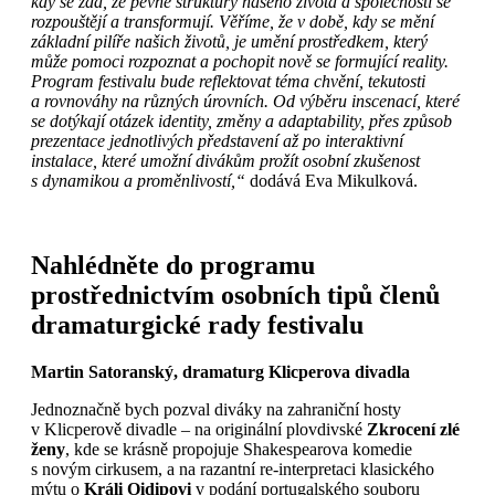
kdy se zdá, že pevné struktury našeho života a společnosti se
rozpouštějí a transformují. Věříme, že v době, kdy se mění
základní pilíře našich životů, je umění prostředkem, který
může pomoci rozpoznat a pochopit nově se formující reality.
Program festivalu bude reflektovat téma chvění, tekutosti
a rovnováhy na různých úrovních. Od výběru inscenací, které
se dotýkají otázek identity, změny a adaptability, přes způsob
prezentace jednotlivých představení až po interaktivní
instalace, které umožní divákům prožít osobní zkušenost
s dynamikou a proměnlivostí,“
dodává Eva Mikulková.
Nahlédněte do programu
prostřednictvím osobních tipů členů
dramaturgické rady festivalu
Martin Satoranský, dramaturg Klicperova divadla
Jednoznačně bych pozval diváky na zahraniční hosty
v Klicperově divadle – na originální plovdivské
Zkrocení zlé
ženy
, kde se krásně propojuje Shakespearova komedie
s novým cirkusem, a na razantní re-interpretaci klasického
mýtu o
Králi Oidipovi
v podání portugalského souboru