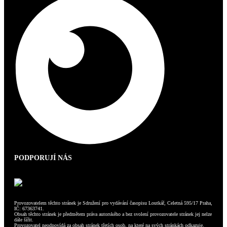
PODPORUJÍ NÁS
Provozovatelem těchto stránek je Sdružení pro vydávání časopisu Loutkář, Celetná 595/17 Praha,
IČ: 67363741.
Obsah těchto stránek je předmětem práva autorského a bez svolení provozovatele stránek jej nelze
dále šířit.
Provozovatel neodpovídá za obsah stránek třetích osob, na které na svých stránkách odkazuje.