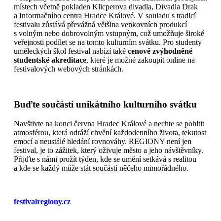
místech včetně pokladen Klicperova divadla, Divadla Drak
a Informačního centra Hradce Králové. V souladu s tradicí
festivalu zůstává převážná většina venkovních produkcí
s volným nebo dobrovolným vstupným, což umožňuje široké
veřejnosti podílet se na tomto kulturním svátku. Pro studenty
uměleckých škol festival nabízí také
cenově zvýhodněné
studentské akreditace
, které je možné zakoupit online na
festivalových webových stránkách.
Buďte součástí unikátního kulturního svátku
Navštivte na konci června Hradec Králové a nechte se pohltit
atmosférou, která odráží chvění každodenního života, tekutost
emocí a neustálé hledání rovnováhy. REGIONY není jen
festival, je to zážitek, který oživuje město a jeho návštěvníky.
Přijďte s námi prožít týden, kde se umění setkává s realitou
a kde se každý může stát součástí něčeho mimořádného.
festivalregiony.cz