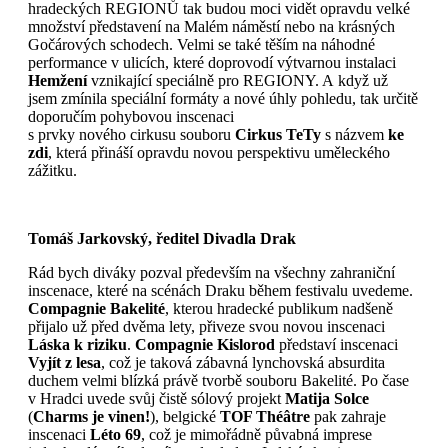
hradeckých REGIONŮ tak budou moci vidět opravdu velké
množství představení na Malém náměstí nebo na krásných
Gočárových schodech. Velmi se také těším na náhodné
performance v ulicích, které doprovodí výtvarnou instalaci
Hemžení
vznikající speciálně pro REGIONY. A když už
jsem zmínila speciální formáty a nové úhly pohledu, tak určitě
doporučím pohybovou inscenaci
s prvky nového cirkusu souboru
Cirkus TeTy
s názvem
ke
zdi
, která přináší opravdu novou perspektivu uměleckého
zážitku.
Tomáš Jarkovský, ředitel Divadla Drak
Rád bych diváky pozval především na všechny zahraniční
inscenace, které na scénách Draku během festivalu uvedeme.
Compagnie Bakelité
, kterou hradecké publikum nadšeně
přijalo už před dvěma lety, přiveze svou novou inscenaci
Láska k riziku
.
Compagnie Kislorod
představí inscenaci
Vyjít z lesa
, což je taková zábavná lynchovská absurdita
duchem velmi blízká právě tvorbě souboru Bakelité. Po čase
v Hradci uvede svůj čistě sólový projekt
Matija Solce
(
Charms je vinen!
), belgické
TOF Théâtre
pak zahraje
inscenaci
Léto 69
, což je mimořádně půvabná imprese