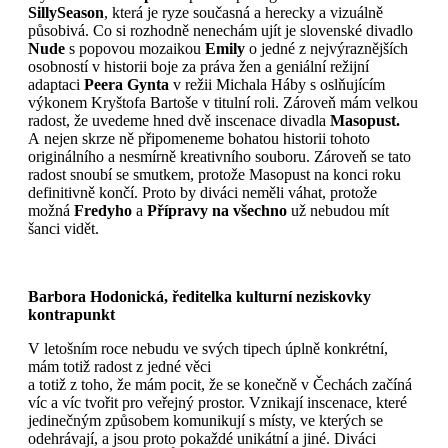
SillySeason
, která je ryze současná a herecky a vizuálně
působivá. Co si rozhodně nenechám ujít je slovenské divadlo
Nude
s popovou mozaikou
Emily
o jedné z nejvýraznějších
osobností v historii boje za práva žen a geniální režijní
adaptaci
Peera Gynta
v režii Michala Háby s oslňujícím
výkonem Kryštofa Bartoše v titulní roli. Zároveň mám velkou
radost, že uvedeme hned dvě inscenace divadla
Masopust.
A nejen skrze ně připomeneme bohatou historii tohoto
originálního a nesmírně kreativního souboru. Zároveň se tato
radost snoubí se smutkem, protože Masopust na konci roku
definitivně končí. Proto by diváci neměli váhat, protože
možná
Fredyho
a
Přípravy na všechno
už nebudou mít
šanci vidět.
Barbora Hodonická, ředitelka kulturní neziskovky
kontrapunkt
V letošním roce nebudu ve svých tipech úplně konkrétní,
mám totiž radost z jedné věci
a totiž z toho, že mám pocit, že se konečně v Čechách začíná
víc a víc tvořit pro veřejný prostor. Vznikají inscenace, které
jedinečným způsobem komunikují s místy, ve kterých se
odehrávají, a jsou proto pokaždé unikátní a jiné. Diváci