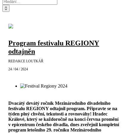
Hledat:
Program festivalu REGIONY
odtajněn
REDAKCE LOUTKÁŘ
24 / 04 / 2024
Dvacátý devátý ročník Mezinárodního divadelního
festivalu REGIONY odtajnil program. Připravte se na
týden plný chvění, tekutosti a rovnováhy!
Hradec
Králové, který se každoročně na konci června promění
v epicentrum českého divadla, dnes zveřejnil kompletní
program letošního 29. ročníku Mezinárodního