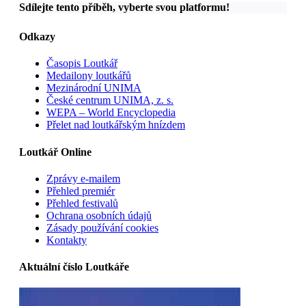
Sdílejte tento příběh, vyberte svou platformu!
Odkazy
Časopis Loutkář
Medailony loutkářů
Mezinárodní UNIMA
České centrum UNIMA, z. s.
WEPA – World Encyclopedia
Přelet nad loutkářským hnízdem
Loutkář Online
Zprávy e-mailem
Přehled premiér
Přehled festivalů
Ochrana osobních údajů
Zásady používání cookies
Kontakty
Aktuální číslo Loutkáře