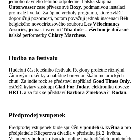
jednoho dávného letního odpoledne. Italská skupina
Unterwasser
zase přiveze své
Boxy
, podmanivou instalaci
pro malé i velké. Za úplné vrcholy programu, které zvlášť
doporučuji pozornosti, potom považuji jednak inscenaci
Běh
belgického novocirkusového souboru
Les Vélocimanes
Associés,
jednak inscenaci
Tíha duše – všechno je dočasné
italské performerky
Chiary Marchese
.
Hudba na festivalu
Hudební část letošního festivalu Regiony prolétne různými
žánrovými okénky a nabídne barevnou škálu melodických
chutí. Za indie rock se představí například
Good Times Only
,
ostřejší kytary zastoupí
Glad For Today
, elektroniku doveze
HRTL
a za folk se představí
Barbora Zmeková
či
Rodan
.
Předprodej vstupenek
Předprodej vstupenek bude spuštěn
v pondělí 6. května
a pro
předplatitele Klicperova divadla v předstihu již 2. května.
Vstupenky budou k dispozici online i na tradičních prodejních