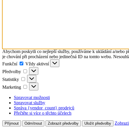
Abychom poskytli co nejlepší služby, používáme k ukládání a/nebo př
je chování při procházení nebo jedinečná ID na tomto webu. Nesouhlas
Funkční
Funkční
Vždy aktivní
Předvolby
Předvolby
Statistiky
Statistiky
Marketing
Marketing
Spravovat možnosti
Spravovat služby
Správa {vendor_count} prodejců
Přečtěte si více o těchto účelech
Zobrazi
Příjmout
Odmítnout
Zobrazit předvolby
Uložit předvolby