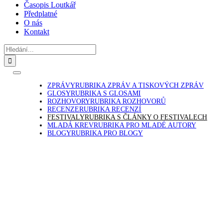
Časopis Loutkář
Předplatné
O nás
Kontakt
Hledat:
Toggle
Navigation
ZPRÁVY
RUBRIKA ZPRÁV A TISKOVÝCH ZPRÁV
GLOSY
RUBRIKA S GLOSAMI
ROZHOVORY
RUBRIKA ROZHOVORŮ
RECENZE
RUBRIKA RECENZÍ
FESTIVALY
RUBRIKA S ČLÁNKY O FESTIVALECH
MLADÁ KREV
RUBRIKA PRO MLADÉ AUTORY
BLOGY
RUBRIKA PRO BLOGY