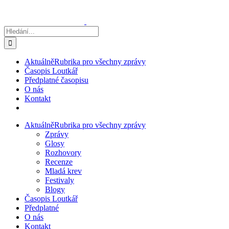
Přeskočit
na
obsah
Hledat:
Aktuálně
Rubrika pro všechny zprávy
Časopis Loutkář
Předplatné časopisu
O nás
Kontakt
Aktuálně
Rubrika pro všechny zprávy
Zprávy
Glosy
Rozhovory
Recenze
Mladá krev
Festivaly
Blogy
Časopis Loutkář
Předplatné
O nás
Kontakt