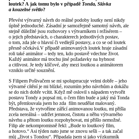
loutek? A jak tomu bylo v případě
Tonda, Slávka
a kouzelné světlo
?
Převést výtvarný návrh do reálné podoby loutky není nikdy
úplně jednoduché. Zásadní je samozřejmě samotný návrh, ale
stejně důležité jsou rozhovory s výtvarníkem i režisérem –
o jejich představách, o charakterech jednotlivých postav,
o tom, zda jde o hlavní či vedlejší postavy, a co se od loutek
přesně očekává.
V případě animovaných loutek hraje zásadní
roli také animátor – tedy ten, kdo postavě vdechne život.
Každý animátor má trochu jiné požadavky na hybnost
a citlivost. Je tedy klíčové, aby mezi loutkou a animátorem
vzniklo určité souznění.
S Filipem Pošivačem se mi spoluprracuje velmi dobře – jeho
výtvarné cítění je mi blízké, rozumím jeho návrhům a dokážu
se do nich dobře vcítit. Když mě oslovil s nápadem vytvořit
postavu Tondy a popsal mi, o čem film bude a jaký má Tonda
být, přemlouvala jsem ho zda film neudělat malovaný.
Představa, že vytvoříme zářící animovanou loutku, mi přišla
zcela nereálná – udržet jemnost, čistotu a něhu výtvarného
návrhu a přitom loutku rozpohybovat, mi přišlo nemožné.
Filip ale nekompromisně řekl: „Bude to loutkový film,
a hotovo.“ Asi týden nato jsme se znovu sešli – a tak začal
můj „život s Tondou“. Připadala jsem si jako výzkumník