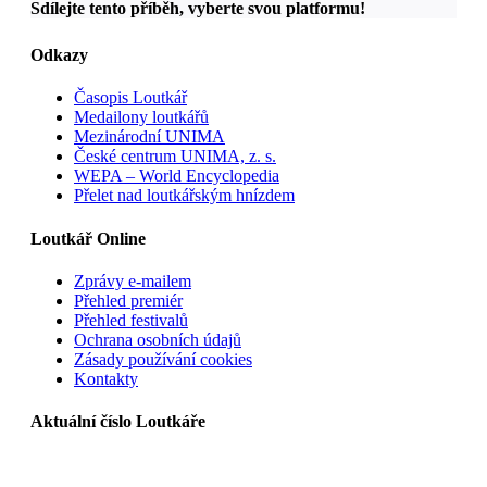
Sdílejte tento příběh, vyberte svou platformu!
Odkazy
Časopis Loutkář
Medailony loutkářů
Mezinárodní UNIMA
České centrum UNIMA, z. s.
WEPA – World Encyclopedia
Přelet nad loutkářským hnízdem
Loutkář Online
Zprávy e-mailem
Přehled premiér
Přehled festivalů
Ochrana osobních údajů
Zásady používání cookies
Kontakty
Aktuální číslo Loutkáře