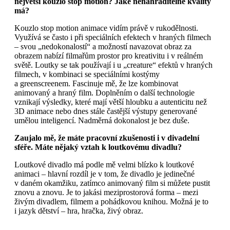
největší kouzlo stop motion? Jaké nenahraditelné kvality
má?
Kouzlo stop motion animace vidím právě v rukodělnosti.
Využívá se často i při speciálních efektech v hraných filmech
– svou „nedokonalostí“ a možností navazovat obraz za
obrazem nabízí filmařům prostor pro kreativitu i v reálném
světě. Loutky se tak používají i u „creature“ efektů v hraných
filmech, v kombinaci se speciálními kostýmy
a greenscreenem. Fascinuje mě, že lze kombinovat
animovaný a hraný film. Doplněním o další technologie
vznikají výsledky, které mají větší hloubku a autenticitu než
3D animace nebo dnes stále častější výstupy generované
umělou inteligencí. Nadměrná dokonalost je bez duše.
Zaujalo mě, že máte pracovní zkušenosti i v divadelní
sféře. Máte nějaký vztah k loutkovému divadlu?
Loutkové divadlo má podle mě velmi blízko k loutkové
animaci – hlavní rozdíl je v tom, že divadlo je jedinečné
v daném okamžiku, zatímco animovaný film si můžete pustit
znovu a znovu. Je to jakási meziprostorová forma – mezi
živým divadlem, filmem a pohádkovou knihou. Možná je to
i jazyk dětství – hra, hračka, živý obraz.