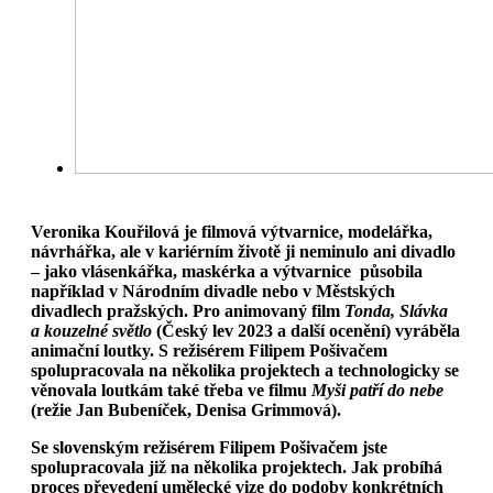
Veronika Kouřilová je filmová výtvarnice, modelářka,
návrhářka, ale v kariérním životě ji neminulo ani divadlo
– jako vlásenkářka, maskérka a výtvarnice působila
například v Národním divadle nebo v Městských
divadlech pražských. Pro animovaný film
Tonda, Slávka
a kouzelné světlo
(Český lev 2023 a další ocenění) vyráběla
animační loutky. S režisérem Filipem Pošivačem
spolupracovala na několika projektech a technologicky se
věnovala loutkám také třeba ve filmu
Myši patří do nebe
(režie
Jan Bubeníček
,
Denisa Grimmová
).
Se slovenským režisérem Filipem Pošivačem jste
spolupracovala již na několika projektech. Jak probíhá
proces převedení umělecké vize do podoby konkrétních