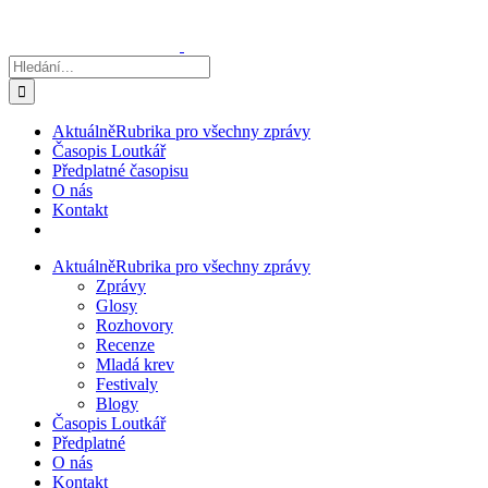
Přeskočit
na
obsah
Hledat:
Aktuálně
Rubrika pro všechny zprávy
Časopis Loutkář
Předplatné časopisu
O nás
Kontakt
Aktuálně
Rubrika pro všechny zprávy
Zprávy
Glosy
Rozhovory
Recenze
Mladá krev
Festivaly
Blogy
Časopis Loutkář
Předplatné
O nás
Kontakt