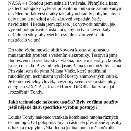
NASA – s Tondou jsem usínala i vstávala. Přemýšlela jsem,
jak technologicky vytvořit průsvitnou loutku se zabudovaným
osvětlením. Jak vést drátky tak, aby nebránily pohybu, aby se
daly napojit na zdroj a vše zároveň vypadalo čistě,
neviditelně. Hledala jsem způsob, jak vytvořit mimiku, jak
vyrobit poloprůsvitná ústa i oči, aby na tváři nevznikaly
nežádoucí stíny, aby všechno svítilo a zároveň se nic
neztrácelo ve tmě.
Do toho všeho musela přijít kovová kostra se spoustou
miniaturních šroubků s vedením elektroniky. Testovali jsme
fluorescenční i světlovodivá vlákna, různé materiály, zkoušeli
jsme, co se dá. Brzy mi bylo jasné, že na to nemůžu být sama.
Přizvala jsem do týmu Milana Vinše, který tradičními
rukodělnými technikami vyrábí kostry animovaných loutek.
Je to neuvěřitelný člověk, navzdory svému věku stále plný
energie a vášně. A pak také Honzu Dráždila, který se ujal
„rozzáření“ Tondy.
Jaká technologie nakonec uspěla? Byly ve filmu použity
ještě nějaké další specifické výrobní postupy?
Loutka Tondy nakonec vznikala kombinací mnoha různých
technologií. Od poloprůsvitných částí těla přes různé způsoby
odrazu a rozptylu světla. Jedna jediná loutka měla několik