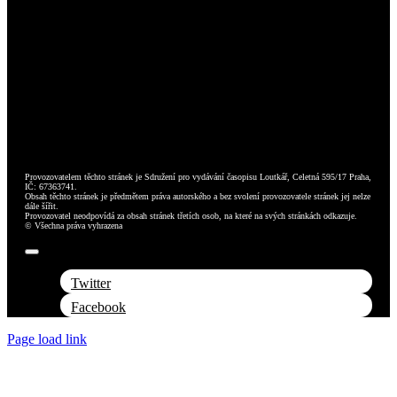
Provozovatelem těchto stránek je Sdružení pro vydávání časopisu Loutkář, Celetná 595/17 Praha,
IČ: 67363741.
Obsah těchto stránek je předmětem práva autorského a bez svolení provozovatele stránek jej nelze
dále šířit.
Provozovatel neodpovídá za obsah stránek třetích osob, na které na svých stránkách odkazuje.
© Všechna práva vyhrazena
Toggle
Navigation
Twitter
Facebook
Page load link