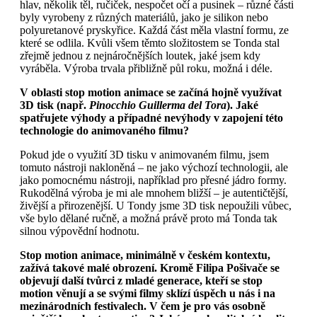
hlav, několik těl, ručiček, nespočet očí a pusinek – různé části
byly vyrobeny z různých materiálů, jako je silikon nebo
polyuretanové pryskyřice. Každá část měla vlastní formu, ze
které se odlila. Kvůli všem těmto složitostem se Tonda stal
zřejmě jednou z nejnáročnějších loutek, jaké jsem kdy
vyráběla. Výroba trvala přibližně půl roku, možná i déle.
V oblasti stop motion animace se začíná hojně využívat
3D tisk (např.
Pinocchio Guillerma del Tora
). Jaké
spatřujete výhody a případné nevýhody v zapojení této
technologie do animovaného filmu?
Pokud jde o využití 3D tisku v animovaném filmu, jsem
tomuto nástroji nakloněná – ne jako výchozí technologii, ale
jako pomocnému nástroji, například pro přesné jádro formy.
Rukodělná výroba je mi ale mnohem bližší – je autentičtější,
živější a přirozenější. U Tondy jsme 3D tisk nepoužili vůbec,
vše bylo dělané ručně, a možná právě proto má Tonda tak
silnou výpovědní hodnotu.
Stop motion animace, minimálně v českém kontextu,
zažívá takové malé obrození. Kromě Filipa Pošivače se
objevují další tvůrci z mladé generace, kteří se stop
motion věnují a se svými filmy sklízí úspěch u nás i na
mezinárodních festivalech. V čem je pro vás osobně