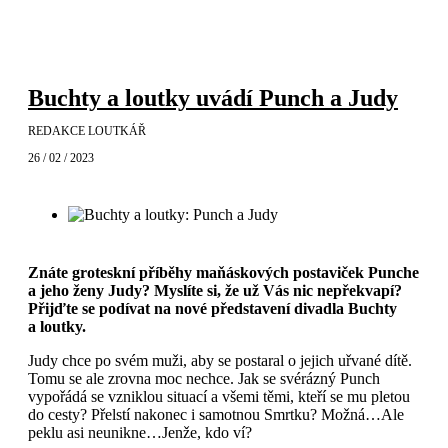
Buchty a loutky uvádí Punch a Judy
REDAKCE LOUTKÁŘ
26 / 02 / 2023
Znáte groteskní příběhy maňáskových postaviček Punche
a jeho ženy Judy? Myslíte si, že už Vás nic nepřekvapí?
Přijďte se podívat na nové představení divadla Buchty
a loutky.
Judy chce po svém muži, aby se postaral o jejich uřvané dítě.
Tomu se ale zrovna moc nechce. Jak se svérázný Punch
vypořádá se vzniklou situací a všemi těmi, kteří se mu pletou
do cesty? Přelstí nakonec i samotnou Smrtku? Možná…Ale
peklu asi neunikne…Jenže, kdo ví?