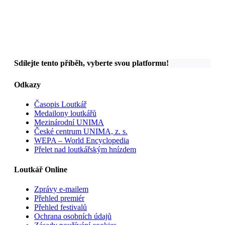
Sdílejte tento příběh, vyberte svou platformu!
Odkazy
Časopis Loutkář
Medailony loutkářů
Mezinárodní UNIMA
České centrum UNIMA, z. s.
WEPA – World Encyclopedia
Přelet nad loutkářským hnízdem
Loutkář Online
Zprávy e-mailem
Přehled premiér
Přehled festivalů
Ochrana osobních údajů