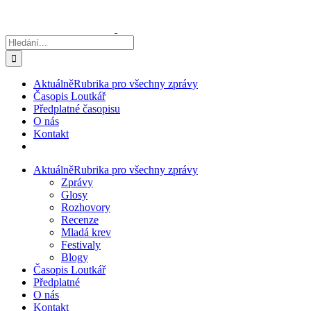
Přeskočit
na
obsah
Hledat:
Aktuálně
Rubrika pro všechny zprávy
Časopis Loutkář
Předplatné časopisu
O nás
Kontakt
Aktuálně
Rubrika pro všechny zprávy
Zprávy
Glosy
Rozhovory
Recenze
Mladá krev
Festivaly
Blogy
Časopis Loutkář
Předplatné
O nás
Kontakt