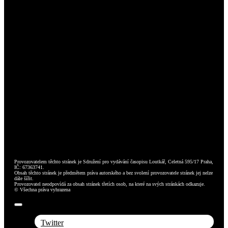
Provozovatelem těchto stránek je Sdružení pro vydávání časopisu Loutkář, Celetná 595/17 Praha,
IČ: 67363741.
Obsah těchto stránek je předmětem práva autorského a bez svolení provozovatele stránek jej nelze
dále šířit.
Provozovatel neodpovídá za obsah stránek třetích osob, na které na svých stránkách odkazuje.
© Všechna práva vyhrazena
Toggle
Navigation
Twitter