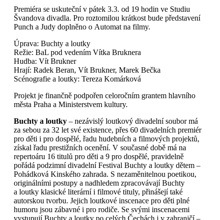
Premiéra se uskuteční v pátek 3.3. od 19 hodin ve Studiu
Švandova divadla. Pro roztomilou krátkost bude představení
Punch a Judy doplněno o Automat na filmy.
Úprava: Buchty a loutky
Režie: BaL pod vedením Vítka Bruknera
Hudba: Vít Brukner
Hrají: Radek Beran, Vít Brukner, Marek Bečka
Scénografie a loutky: Tereza Komárková
Projekt je finančně podpořen celoročním grantem hlavního
města Praha a Ministerstvem kultury.
Buchty a loutky
– nezávislý loutkový divadelní soubor má
za sebou za 32 let své existence, přes 60 divadelních premiér
pro děti i pro dospělé, řadu hudebních a filmových projektů,
získal řadu prestižních ocenění. V současné době má na
repertoáru 16 titulů pro děti a 9 pro dospělé, pravidelně
pořádá podzimní divadelní Festival Buchty a loutky dětem –
Pohádková Kinského zahrada. S nezaměnitelnou poetikou,
originálními postupy a nadhledem zpracovávají Buchty
a loutky klasické literární i filmové tituly, přinášejí také
autorskou tvorbu. Jejich loutkové inscenace pro děti plné
humoru jsou zábavné i pro rodiče. Se svými inscenacemi
vystupují Buchty a loutky po celých Čechách i v zahraničí –