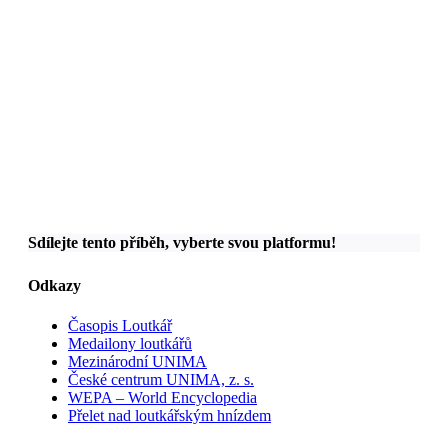
Sdílejte tento příběh, vyberte svou platformu!
Odkazy
Časopis Loutkář
Medailony loutkářů
Mezinárodní UNIMA
České centrum UNIMA, z. s.
WEPA – World Encyclopedia
Přelet nad loutkářským hnízdem