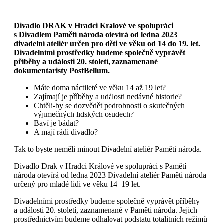
Divadlo DRAK v Hradci Králové ve spolupráci
s Divadlem Pamětí národa otevírá od ledna 2023
divadelní ateliér určen pro děti ve věku od 14 do 19. let.
Divadelními prostředky budeme společně vyprávět
příběhy a události 20. století, zaznamenané
dokumentaristy PostBellum.
Máte doma náctileté ve věku 14 až 19 let?
Zajímají je příběhy a události nedávné historie?
Chtěli-by se dozvědět podrobnosti o skutečných
výjimečných lidských osudech?
Baví je bádat?
A mají rádi divadlo?
Tak to byste neměli minout Divadelní ateliér Paměti národa.
Divadlo Drak v Hradci Králové ve spolupráci s Pamětí
národa otevírá od ledna 2023 Divadelní ateliér Paměti národa
určený pro mladé lidi ve věku 14–19 let.
Divadelními prostředky budeme společně vyprávět příběhy
a události 20. století, zaznamenané v Paměti národa. Jejich
prostřednictvím budeme odhalovat podstatu totalitních režimů