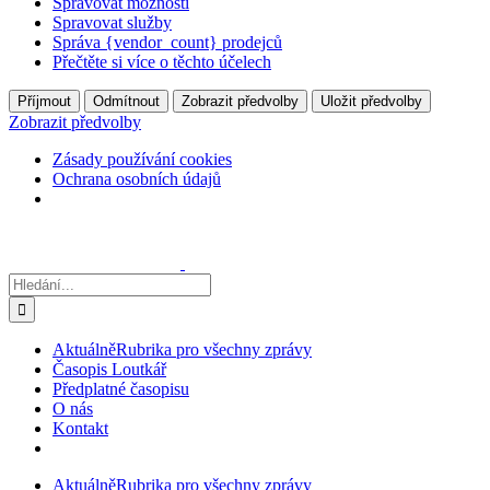
Spravovat možnosti
Spravovat služby
Správa {vendor_count} prodejců
Přečtěte si více o těchto účelech
Příjmout
Odmítnout
Zobrazit předvolby
Uložit předvolby
Zobrazit předvolby
Zásady používání cookies
Ochrana osobních údajů
Přeskočit
na
obsah
Hledat:
Aktuálně
Rubrika pro všechny zprávy
Časopis Loutkář
Předplatné časopisu
O nás
Kontakt
Aktuálně
Rubrika pro všechny zprávy