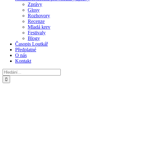
Zprávy
Glosy
Rozhovory
Recenze
Mladá krev
Festivaly
Blogy
Časopis Loutkář
Předplatné
O nás
Kontakt
Hledat: