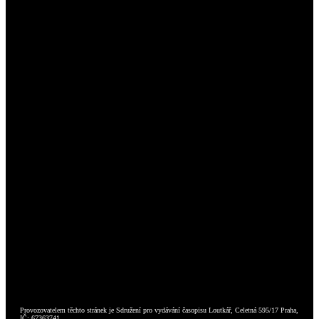
Provozovatelem těchto stránek je Sdružení pro vydávání časopisu Loutkář, Celetná 595/17 Praha,
IČ: 67363741.