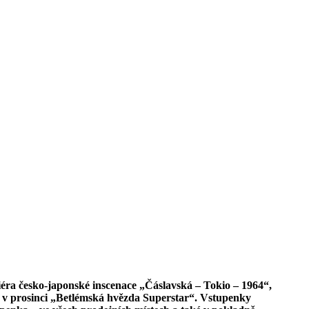
ra česko-japonské inscenace „Čáslavská – Tokio – 1964“,
 v prosinci „Betlémská hvězda Superstar“. Vstupenky