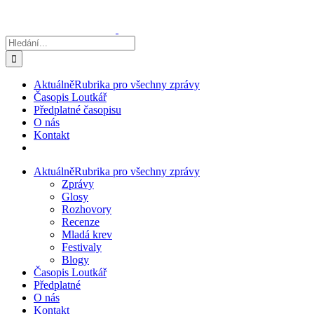
Přeskočit
na
obsah
Hledat:
Aktuálně
Rubrika pro všechny zprávy
Časopis Loutkář
Předplatné časopisu
O nás
Kontakt
Aktuálně
Rubrika pro všechny zprávy
Zprávy
Glosy
Rozhovory
Recenze
Mladá krev
Festivaly
Blogy
Časopis Loutkář
Předplatné
O nás
Kontakt