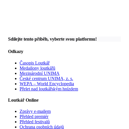
Sdílejte tento příběh, vyberte svou platformu!
Odkazy
Časopis Loutkář
Medailony loutkářů
Mezinárodní UNIMA
České centrum UNIMA, z. s.
WEPA – World Encyclopedia
Přelet nad loutkářským hnízdem
Loutkář Online
Zprávy e-mailem
Přehled premiér
Přehled festivalů
Ochrana osobních údajů