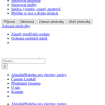
Spravovat možnosti
Spravovat služby
Správa {vendor_count} prodejců
Přečtěte si více o těchto účelech
Příjmout
Odmítnout
Zobrazit předvolby
Uložit předvolby
Zobrazit předvolby
Zásady používání cookies
Ochrana osobních údajů
Přeskočit
na
obsah
Hledat:
Aktuálně
Rubrika pro všechny zprávy
Časopis Loutkář
Předplatné časopisu
O nás
Kontakt
Aktuálně
Rubrika pro všechny zprávy