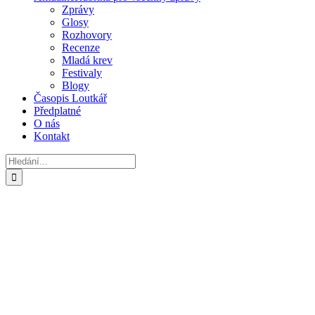
Zprávy
Glosy
Rozhovory
Recenze
Mladá krev
Festivaly
Blogy
Časopis Loutkář
Předplatné
O nás
Kontakt
Hledat: