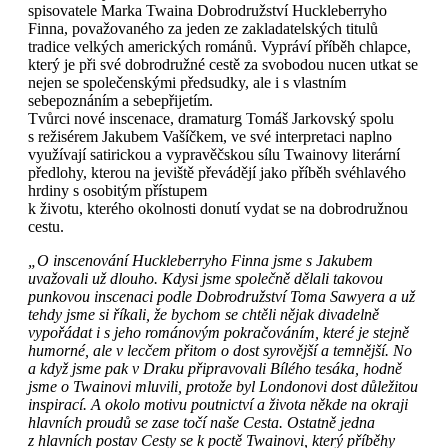
spisovatele Marka Twaina Dobrodružství Huckleberryho
Finna, považovaného za jeden ze zakladatelských titulů
tradice velkých amerických románů. Vypráví příběh chlapce,
který je při své dobrodružné cestě za svobodou nucen utkat se
nejen se společenskými předsudky, ale i s vlastním
sebepoznáním a sebepřijetím.
Tvůrci nové inscenace, dramaturg Tomáš Jarkovský spolu
s režisérem Jakubem Vašíčkem, ve své interpretaci naplno
využívají satirickou a vypravěčskou sílu Twainovy literární
předlohy, kterou na jeviště převádějí jako příběh svéhlavého
hrdiny s osobitým přístupem
k životu, kterého okolnosti donutí vydat se na dobrodružnou
cestu.
„O inscenování Huckleberryho Finna jsme s Jakubem
uvažovali už dlouho. Kdysi jsme společně dělali takovou
punkovou inscenaci podle Dobrodružství Toma Sawyera a už
tehdy jsme si říkali, že bychom se chtěli nějak divadelně
vypořádat i s jeho románovým pokračováním, které je stejně
humorné, ale v lecčem přitom o dost syrovější a temnější. No
a když jsme pak v Draku připravovali Bílého tesáka, hodně
jsme o Twainovi mluvili, protože byl Londonovi dost důležitou
inspirací. A okolo motivu poutnictví a života někde na okraji
hlavních proudů se zase točí naše Cesta. Ostatně jedna
z hlavních postav Cesty se k poctě Twainovi, který příběhy