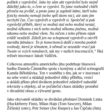
požitek z vyprávění. Jako by sám akt vyprávění bylo stejně
důležitý jako to, o čem se vypráví. To jsme rozhodně chtěli
přenést na jeviště, a proto jsme je zaplnili lidmi, kteří toho
fyzicky mnoho nemají (nebo spíš skoro nic), ale zato jim
nechybí čas. Čas vyprávět a vyprávět si. Společně si pak
vyprávějí příběh, který se možná stal nebo možná nestal,
možná někomu z nich nebo možná někomu jinému, možná
nikomu nebo možná všem. Na ničem z toho přitom nijak
zvlášť nezáleží. Záleží jen na schopnosti vyprávět a otevřít
stavidla fabulace. To je koneckonců další z mnoha podob
svobody, která je tématem, k němuž se neustále vrací jak
Twain ve svých románech, tak my v našich inscenacích,“
říká
režisér inscenace Jakub Vašíček.
Celkovou atmosféru amerického jihu podtrhuje bluesová
hudba Daniela Čámského spolu s kostýmy a akční scénografií
Kamila Bělohlávka. Ten v souběhu s tím, jak se v inscenaci
na sebe vrství a skládají jednotlivé dílky příběhu, vrství
a skládá přímo před divákem jednotlivé zdánlivě nahodilé
rekvizity a objekty, až se počáteční chaos skládky promění
v divadelní obraz a výtvarné gesto.
Jako obyvatelé skládky se divákům představí Dominik Linka
(Huckleberry Finn), Milan Hajn (Tom Sawyer), Milan
Žďárský (otec), Petr Seiner (Joe Harper) a Jan Čipčala (Jim).