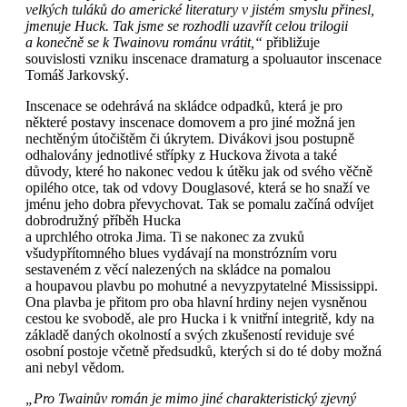
velkých tuláků do americké literatury v jistém smyslu přinesl,
jmenuje Huck. Tak jsme se rozhodli uzavřít celou trilogii
a konečně se k Twainovu románu vrátit,“
přibližuje
souvislosti vzniku inscenace dramaturg a spoluautor inscenace
Tomáš Jarkovský.
Inscenace se odehrává na skládce odpadků, která je pro
některé postavy inscenace domovem a pro jiné možná jen
nechtěným útočištěm či úkrytem. Divákovi jsou postupně
odhalovány jednotlivé střípky z Huckova života a také
důvody, které ho nakonec vedou k útěku jak od svého věčně
opilého otce, tak od vdovy Douglasové, která se ho snaží ve
jménu jeho dobra převychovat. Tak se pomalu začíná odvíjet
dobrodružný příběh Hucka
a uprchlého otroka Jima. Ti se nakonec za zvuků
všudypřítomného blues vydávají na monstrózním voru
sestaveném z věcí nalezených na skládce na pomalou
a houpavou plavbu po mohutné a nevyzpytatelné Mississippi.
Ona plavba je přitom pro oba hlavní hrdiny nejen vysněnou
cestou ke svobodě, ale pro Hucka i k vnitřní integritě, kdy na
základě daných okolností a svých zkušeností reviduje své
osobní postoje včetně předsudků, kterých si do té doby možná
ani nebyl vědom.
„Pro Twainův román je mimo jiné charakteristický zjevný