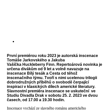
První premiérou roku 2023 je autorská inscenace
Tomáše Jarkovského a Jakuba
Vašíčka Huckleberry Finn. Repertoárová novinka je
určena divákům od 9 let a volně navazuje na
inscenace Bílý tesák a Cesta od téhož
inscenačního týmu.
Tvoří s nimi ucelenou trilogii
dobrodružných příběhů o svobodě čerpající
inspiraci v klasických dílech americké literatury.
Slavnostní premiéra inscenace se uskuteční ve
Studiu Divadla Drak v sobotu 25. 2. 2023 ve dvou
časech, od 17.00 a 19.30 hodin.
Inscenace vychází ze slavného románu amerického