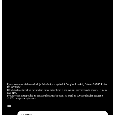
Provozovatelem těchto stránek je Sdružení pro vydávání časopisu Loutkář, Celetná 595/17 Praha,
IČ: 67363741.
Obsah těchto stránek je předmětem práva autorského a bez svolení provozovatele stránek jej nelze
dále šířit.
Provozovatel neodpovídá za obsah stránek třetích osob, na které na svých stránkách odkazuje.
© Všechna práva vyhrazena
Toggle
Navigation