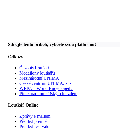
Sdílejte tento příběh, vyberte svou platformu!
Odkazy
Časopis Loutkář
Medailony loutkářů
Mezinárodní UNIMA
České centrum UNIMA, z. s.
WEPA – World Encyclopedia
Přelet nad loutkářským hnízdem
Loutkář Online
Zprávy e-mailem
Přehled premiér
Přehled festivalů