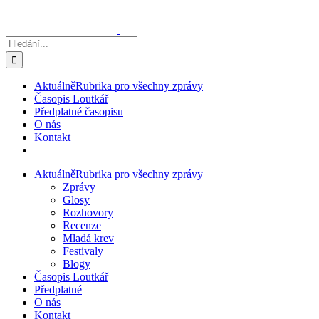
Přeskočit
na
obsah
Hledat:
Aktuálně
Rubrika pro všechny zprávy
Časopis Loutkář
Předplatné časopisu
O nás
Kontakt
Aktuálně
Rubrika pro všechny zprávy
Zprávy
Glosy
Rozhovory
Recenze
Mladá krev
Festivaly
Blogy
Časopis Loutkář
Předplatné
O nás
Kontakt