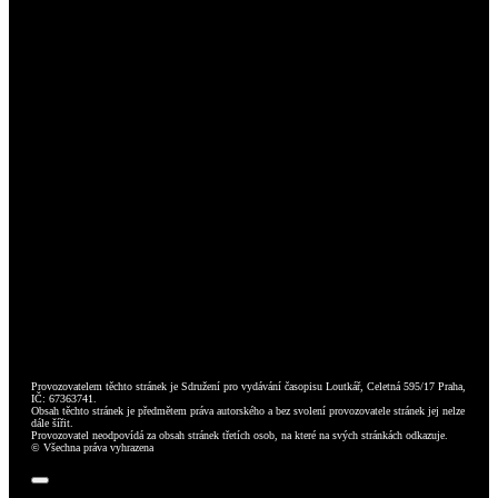
Provozovatelem těchto stránek je Sdružení pro vydávání časopisu Loutkář, Celetná 595/17 Praha,
IČ: 67363741.
Obsah těchto stránek je předmětem práva autorského a bez svolení provozovatele stránek jej nelze
dále šířit.
Provozovatel neodpovídá za obsah stránek třetích osob, na které na svých stránkách odkazuje.
© Všechna práva vyhrazena
Toggle