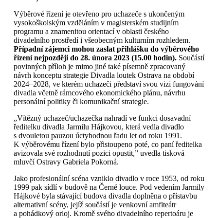
Výběrové řízení je otevřeno pro uchazeče s ukončeným
vysokoškolským vzděláním v magisterském studijním
programu a znamenitou orientací v oblasti českého
divadelního prostředí i všeobecným kulturním rozhledem.
Případní zájemci mohou zaslat přihlášku do výběrového
řízení nejpozději do 28. února 2023 (15.00 hodin).
Součástí
povinných příloh je mimo jiné také písemně zpracovaný
návrh konceptu strategie Divadla loutek Ostrava na období
2024–2028, ve kterém uchazeči představí svou vizi fungování
divadla včetně rámcového ekonomického plánu, návrhu
personální politiky či komunikační strategie.
„Vítězný uchazeč/uchazečka nahradí ve funkci dosavadní
ředitelku divadla Jarmilu Hájkovou, která vedla divadlo
s dvouletou pauzou úctyhodnou řadu let od roku 1991.
K výběrovému řízení bylo přistoupeno poté, co paní ředitelka
avizovala své rozhodnutí pozici opustit,” uvedla tisková
mluvčí Ostravy Gabriela Pokorná.
Jako profesionální scéna vzniklo divadlo v roce 1953, od roku
1999 pak sídlí v budově na Černé louce. Pod vedením Jarmily
Hájkové byla stávající budova divadla doplněna o přístavbu
alternativní scény, jejíž součástí je venkovní amfiteátr
a pohádkový orloj. Kromě svého divadelního repertoáru je