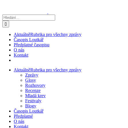
Přeskočit
na
obsah
Hledat:
Aktuálně
Rubrika pro všechny zprávy
Časopis Loutkář
Předplatné časopisu
O nás
Kontakt
Aktuálně
Rubrika pro všechny zprávy
Zprávy
Glosy
Rozhovory
Recenze
Mladá krev
Festivaly
Blogy
Časopis Loutkář
Předplatné
O nás
Kontakt