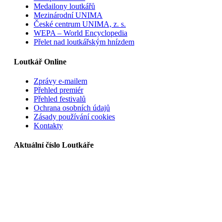
Medailony loutkářů
Mezinárodní UNIMA
České centrum UNIMA, z. s.
WEPA – World Encyclopedia
Přelet nad loutkářským hnízdem
Loutkář Online
Zprávy e-mailem
Přehled premiér
Přehled festivalů
Ochrana osobních údajů
Zásady používání cookies
Kontakty
Aktuální číslo Loutkáře