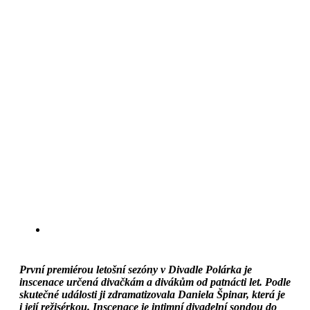
První premiérou letošní sezóny v Divadle Polárka je
inscenace určená divačkám a divákům od patnácti let. Podle
skutečné události ji zdramatizovala Daniela Špinar, která je
i její režisérkou. Inscenace je intimní divadelní sondou do