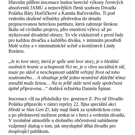
Hlavním pilířem inscenace budou herecké výkony čerstvých
absolventů JAMU a nejnovějších členů souboru Divadla
Polárka Báry Horčičkové a Kamila Bačovského. Ti pod
vedením zkušené režisérky předvedou do detailu
propracovanou hereckou partituru, která zahrnuje širokou
škálu od civilního projevu, přes emotivní výlevy až po
stylizované divadelní obrazy. To vše exkluzivně z první řady
pro každou divačku a každého diváka, v intimním prostředí
Malé scény a v minimalistické scéně a kostýmech Lindy
Boráros.
„
Je to love story, která je spíše anti love story, je o hledání
osobních hranic a schopnosti říct ne, je o vlivu sociálních sítí,
touze po slávě a neschopnosti oddělit veřejný život od toho
soukromého… A obsahuje ještě jedno nesmírně důležité téma:
zneužití muže ženou… Na to ještě stále není naše společnost
úplně připravena…
“ dodává režisérka Daniela Špinar.
Inscenace cílí na příslušníky tzv. generace Z. Pro ně Divadlo
Polárka připravilo v rámci reprízy 22. října speciální akci
Hledá se hlas Gen Z!
, kdy mají lístek za symbolickou cenu
a po představení možnost potkat se s herci a vedením divadla.
V uvolněné atmosféře u drobného občerstvení nabídneme
vzájemný dialog o tom, jak smysluplně dělat divadlo pro
dospívající publikum.