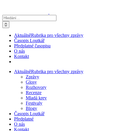
Přeskočit
na
obsah
Hledat:
Aktuálně
Rubrika pro všechny zprávy
Časopis Loutkář
Předplatné časopisu
O nás
Kontakt
Aktuálně
Rubrika pro všechny zprávy
Zprávy
Glosy
Rozhovory
Recenze
Mladá krev
Festivaly
Blogy
Časopis Loutkář
Předplatné
O nás
Kontakt