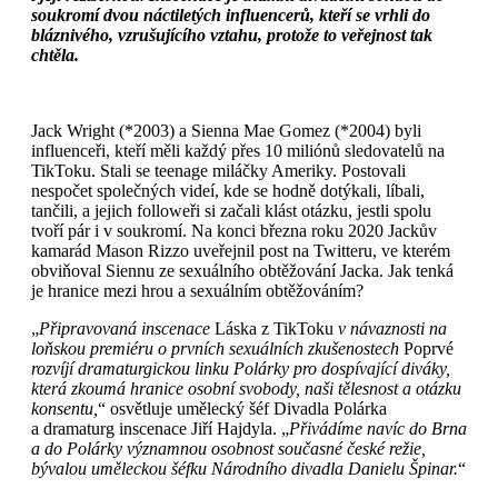
soukromí dvou náctiletých influencerů, kteří se vrhli do
bláznivého, vzrušujícího vztahu, protože to veřejnost tak
chtěla.
Jack Wright (*2003) a Sienna Mae Gomez (*2004) byli
influenceři, kteří měli každý přes 10 miliónů sledovatelů na
TikToku. Stali se teenage miláčky Ameriky. Postovali
nespočet společných videí, kde se hodně dotýkali, líbali,
tančili, a jejich followeři si začali klást otázku, jestli spolu
tvoří pár i v soukromí. Na konci března roku 2020 Jackův
kamarád Mason Rizzo uveřejnil post na Twitteru, ve kterém
obviňoval Siennu ze sexuálního obtěžování Jacka. Jak tenká
je hranice mezi hrou a sexuálním obtěžováním?
„
Připravovaná inscenace
Láska z TikToku
v návaznosti na
loňskou premiéru o prvních sexuálních zkušenostech
Poprvé
rozvíjí dramaturgickou linku Polárky pro dospívající diváky,
která zkoumá hranice osobní svobody, naši tělesnost a otázku
konsentu,
“ osvětluje umělecký šéf Divadla Polárka
a dramaturg inscenace Jiří Hajdyla. „
Přivádíme navíc do Brna
a do Polárky významnou osobnost současné české režie,
bývalou uměleckou šéfku Národního divadla Danielu Špinar.
“