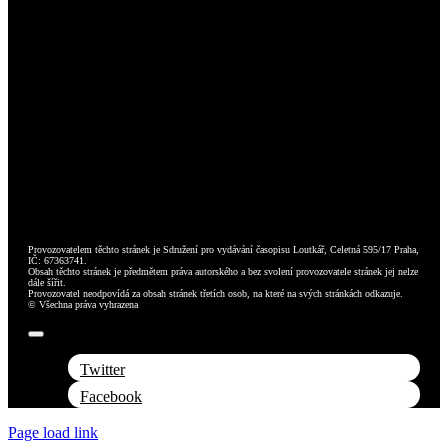
Provozovatelem těchto stránek je Sdružení pro vydávání časopisu Loutkář, Celetná 595/17 Praha,
IČ: 67363741.
Obsah těchto stránek je předmětem práva autorského a bez svolení provozovatele stránek jej nelze
dále šířit.
Provozovatel neodpovídá za obsah stránek třetích osob, na které na svých stránkách odkazuje.
© Všechna práva vyhrazena
Toggle
Navigation
Twitter
Facebook
Page load link