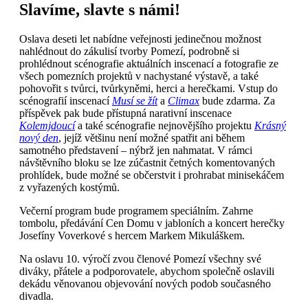
Slavíme, slavte s námi!
Oslava deseti let nabídne veřejnosti jedinečnou možnost
nahlédnout do zákulisí tvorby Pomezí, podrobně si
prohlédnout scénografie aktuálních inscenací a fotografie ze
všech pomezních projektů v nachystané výstavě, a také
pohovořit s tvůrci, tvůrkyněmi, herci a herečkami. Vstup do
scénografií inscenací
Musí se žít
a
Climax
bude zdarma. Za
příspěvek pak bude přístupná narativní inscenace
Kolemjdoucí
a také scénografie nejnovějšího projektu
Krásný
nový den
, jejíž většinu není možné spatřit ani během
samotného představení – nýbrž jen nahmatat. V rámci
návštěvního bloku se lze zúčastnit četných komentovaných
prohlídek, bude možné se občerstvit i prohrabat minisekáčem
z vyřazených kostýmů.
Večerní program bude programem speciálním. Zahrne
tombolu, předávání Cen Domu v jabloních a koncert herečky
Josefíny Voverkové s hercem Markem Mikuláškem.
Na oslavu 10. výročí zvou členové Pomezí všechny své
diváky, přátele a podporovatele, abychom společně oslavili
dekádu věnovanou objevování nových podob současného
divadla.