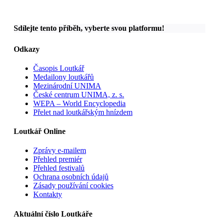
Sdílejte tento příběh, vyberte svou platformu!
Odkazy
Časopis Loutkář
Medailony loutkářů
Mezinárodní UNIMA
České centrum UNIMA, z. s.
WEPA – World Encyclopedia
Přelet nad loutkářským hnízdem
Loutkář Online
Zprávy e-mailem
Přehled premiér
Přehled festivalů
Ochrana osobních údajů
Zásady používání cookies
Kontakty
Aktuální číslo Loutkáře