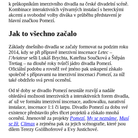
k průkopníkům imerzivního divadla na české divadelní scéně.
Kombinace interaktivních výtvarných instalací s hereckými
akcemi a svobodné volby diváka v průběhu představení je
hlavní značkou Pomezí.
Jak to všechno začalo
Základy dnešního divadla se začaly formovat na podzim roku
2014, kdy se při přípravě imerzivní inscenace
Letec –
l’Aviateur
sešli Lukáš Brychta, Kateřina Součková a Štěpán
Tretiag – na dlouhé roky tvůrčí jádro divadla Pomezí.
Oficiální podobu a rovněž své jméno pak uskupení získalo
společně s přípravami na imerzivní inscenaci
Pomezí
, za níž
také obdrželo svá první ocenění.
Od té doby se divadlo Pomezí neustále rozvíjí a nadále
ohledává možnosti imerzivních a interaktivních forem divadla,
ať už ve formátu imerzivní inscenace, audiowalku, narativní
instalace, inscenace 1:1 či larpu. Divadlo Pomezí za dobu své
existence představilo přes třicet projektů a získalo mnohá
ocenění. Jmenovitě za projekty
Pomezí
,
My se neznáme
,
Musí
se žít
,
Climax
a zejména pak za jejich scénografie, které jsou
dílem Terezy Gsöllhoferové a Evy Justichové.