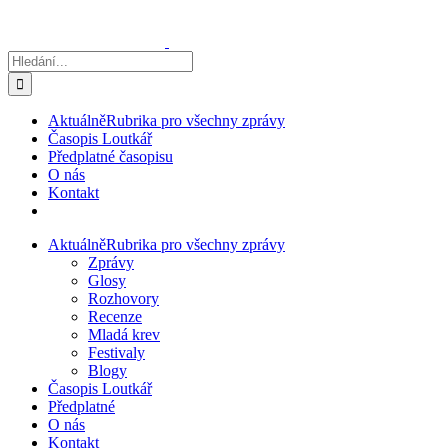
Přeskočit
na
obsah
Hledat:
Aktuálně
Rubrika pro všechny zprávy
Časopis Loutkář
Předplatné časopisu
O nás
Kontakt
Aktuálně
Rubrika pro všechny zprávy
Zprávy
Glosy
Rozhovory
Recenze
Mladá krev
Festivaly
Blogy
Časopis Loutkář
Předplatné
O nás
Kontakt