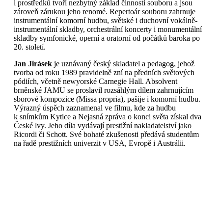
i prostředků tvoří nezbytný základ činnosti souboru a jsou
zároveň zárukou jeho renomé. Repertoár souboru zahrnuje
instrumentální komorní hudbu, světské i duchovní vokálně-
instrumentální skladby, orchestrální koncerty i monumentální
skladby symfonické, operní a oratorní od počátků baroka po
20. století.
Jan Jirásek
je uznávaný český skladatel a pedagog, jehož
tvorba od roku 1989 pravidelně zní na předních světových
pódiích, včetně newyorské Carnegie Hall. Absolvent
brněnské JAMU se proslavil rozsáhlým dílem zahrnujícím
sborové kompozice (Missa propria), pašije i komorní hudbu.
Výrazný úspěch zaznamenal ve filmu, kde za hudbu
k snímkům Kytice a Nejasná zpráva o konci světa získal dva
České lvy. Jeho díla vydávají prestižní nakladatelství jako
Ricordi či Schott. Své bohaté zkušenosti předává studentům
na řadě prestižních univerzit v USA, Evropě i Austrálii.