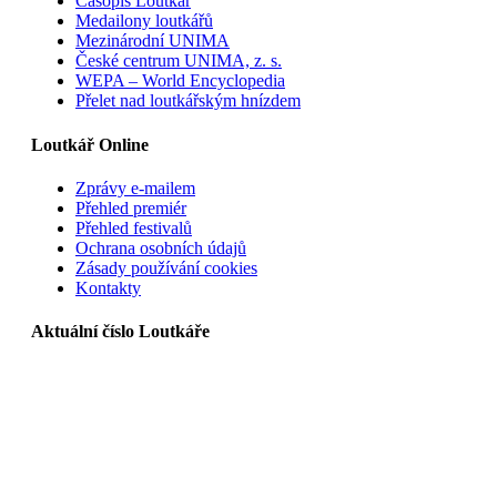
Časopis Loutkář
Medailony loutkářů
Mezinárodní UNIMA
České centrum UNIMA, z. s.
WEPA – World Encyclopedia
Přelet nad loutkářským hnízdem
Loutkář Online
Zprávy e-mailem
Přehled premiér
Přehled festivalů
Ochrana osobních údajů
Zásady používání cookies
Kontakty
Aktuální číslo Loutkáře