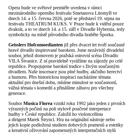
Opera bude ve světové premiéře uvedena v rámci
mezinárodního operního festivalu Smetanova Litomyšl ve
dnech 14. a 15. června 2026, poté se představí 19. srpna na
festivalu THEATRUM KUKS. V Praze bude k vidění pouze
dvakrát, a to ve dnech 14. a 15. září v Divadle Hybernia, tedy
symbolicky na místě původního divadla hraběte Šporka.
Geisslers Hofcomoedianten
již přes dvacet let tvoří současné
hravé divadlo inspirované barokem. Jsme nezávislý divadelní
soubor, jehož domovem je pražská ostrovní scéna Divadlo
VILA Štvanice. Z ní pravidelně vyrážíme na zájezdy po celé
republice. Propojujeme barokní tradice s živým současným
divadlem. Naše inscenace jsou plné hudby, akčního herectví
a humoru. Přes historickou inspiraci nacházíme témata
aktuální pro dnešní dobu, mísíme minulost se současností,
vážná témata s komedií a přinášíme zábavu pro všechny
generace.
Soubor
Musica Florea
vznikl roku 1992 jako jeden z prvních
výrazných počinů na poli stylově poučené interpretace
hudby v České republice. Založil ho violoncellista
a dirigent Marek Štryncl. Hra na originální nástroje nebo
jejich kopie podložená studiem dobových pramenů a estetiky
a kreativní oživování zapomenutých interpretačních stylů