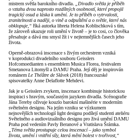
mistrem světla barokního divadla.
„Divadlo světla je příběh
o vztahu dvou naprosto rozdílných osobností, které propojil
tragický osud a láska k umění. Je to příběh o vytrvalosti,
zranitelnosti a naději, o vině a odpuštění a o světle, které nás
obklopuje,“
říká autorka libreta Helena Koblischková s tím,
že zároveň ukazuje roli umění v životě – je to cosi, co člověka
přesahuje a dává mu smysl žít i v nejtemnějších časech jeho
života.
Operně-obrazová inscenace s živým orchestrem vzniká
v koprodukci divadelního souboru Geisslers
Hofcomoedianten s ensemblem Musica Florea, festivalem
Smetanova Litomyšl a DAMU Praha. Její děj je inspirován
románem
Le Théâtre de Slávek
(2018) francouzské
spisovatelky Anne Delaflotte Mehdevi.
Jak je u Geisslers zvykem, inscenace kombinuje historickou
inspiraci s hravým, současným jazykem divadla. Scénografie
Jána Tereby oživuje kouzlo barokní mašinérie v moderním
světelném designu. Na jejím vzniku se výzkumem
nejnovějších technologií light designu podílejí studenti ateliéru
Světelného a audiovizuálního designu pro živá umění DAMU
Praha pod vedením Pavly Beranové a Vratislava Šrámka.
„Téma světla prostupuje celou inscenací – jako symbol
života, umění i vnitřní síly, která mění bolest v tvořivost,“