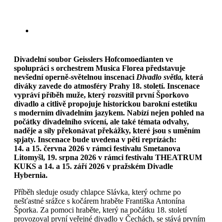
Divadelní soubor Geisslers Hofcomoedianten ve
spolupráci s orchestrem Musica Florea představuje
nevšední operně-světelnou inscenaci
Divadlo světla,
která
diváky zavede do atmosféry Prahy 18. století. Inscenace
vypráví příběh muže, který rozsvítil první Šporkovo
divadlo a citlivě propojuje historickou barokní estetiku
s moderním divadelním jazykem. Nabízí nejen pohled na
počátky divadelního svícení, ale také témata odvahy,
naděje a síly překonávat překážky, které jsou s uměním
spjaty. Inscenace bude uvedena v pěti reprízách:
14. a 15. června 2026 v rámci festivalu Smetanova
Litomyšl, 19. srpna 2026 v rámci festivalu THEATRUM
KUKS a 14. a 15. září 2026 v pražském Divadle
Hybernia.
Příběh sleduje osudy chlapce Slávka, který ochrne po
nešťastné srážce s kočárem hraběte Františka Antonína
Šporka. Za pomoci hraběte, který na počátku 18. století
provozoval první veřejné divadlo v Čechách, se stává prvním