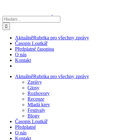
Přeskočit
na
obsah
Hledat:
Aktuálně
Rubrika pro všechny zprávy
Časopis Loutkář
Předplatné časopisu
O nás
Kontakt
Aktuálně
Rubrika pro všechny zprávy
Zprávy
Glosy
Rozhovory
Recenze
Mladá krev
Festivaly
Blogy
Časopis Loutkář
Předplatné
O nás
Kontakt