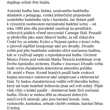
doplňuje režisér Petr Hašek.
Autorská hudba Jana Jiráska, uznávaného hudebního
skladatele a pedagoga, vyniká jedinečným propojením
soudobého hudebního stylu s barokním. Jan Jirásek patří
k výrazným osobnostem mezinárodní hudební scény – od
roku 1989 jeho díla pravidelně zaznívají na prestižních
světových pódiích včetně newyorské Carnegie Hall. Prosadil
se především jako autor filmové hudby, za níž získal dva
České lvy za snímky Kytice a Nejasná zpráva o konci světa,
a zároveň úspěšně komponuje také pro divadlo.
Divadlo
světla
pod jeho hudebním vedením ožívá současnou hudbou,
kde se využívají samply a reprodukovaná hudba. Orchestr
Musica Florea pod vedením Marka Štryncla kombinuje zvuk
živého barokního orchestru. Hudba v inscenaci
Divadlo světla
bude svým charakterem dokreslovat atmosféru počátku
18. století v Praze. Kromě hraných pasáží bude zvuková
krajina inscenace zahrnovat také samplované a elektronické
části. Ty budou charakterizovat vnitřní svět hlavního hrdiny,
který tak bude hudebně definován jinak než svět reálný. Půjde
však vždy o krátké pasáže – dominovat bude živá současná
hudba. Diváci se mohou těšit na obsazení dobových
smyčcových nástrojů, jako jsou barokní housle, viola,
violoncello, kontrabas, nebude chybět cembalo, barokní flétna
či hoboj.