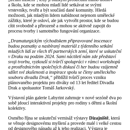
a školu, kde se mohou mladí lidé setkávat se svými
vrstevníky, tvořit a být součástí dané komunity. Hledá
možnosti, jak mladým lidem nabídnout nejenom umělecké
zážitky, které je osloví, ale jak vytvořit prostor, kde se budou
cítit svobodně a přirozeně a mohou se aktivně zapojit do
procesu tvorby i samotného fungování organizace.
„Dramaturgickým východiskem připravované inscenace
budou poznatky a nasbíraný materiál z týdenního setkání
mladých lidí ze všech tří partnerských zemí, které se uskuteční
v Draku na podzim 2024. Sami náctiletí nám zde představí
svoji tvorbu, vyzkouší si tvůrčí spolupráci v rámci workshopů
a prostřednictvím společných diskusí či her budou vzájemně
sdílet své zkušenosti a inspirace spolu se členy uměleckého
souboru divadla Drak,“
přiblížil tvůrčí proces vzniku
plánovaného projektu pro diváky od 13 let ředitel Divadla
Drak a spoluautor Tomáš Jarkovský.
Výstavní plán galerie Labyrint zahrnuje v nové sezóně dva po
sobě jdoucí interaktivní projekty pro rodiny s dětmi a školní
kolektivy.
Osmého října se uskuteční vernisáž výstavy
Dizajniště
, která
se věnuje designovému myšlení a provede malé i velké cestou
od designového nápadu až k jeho realizaci. Výstava je