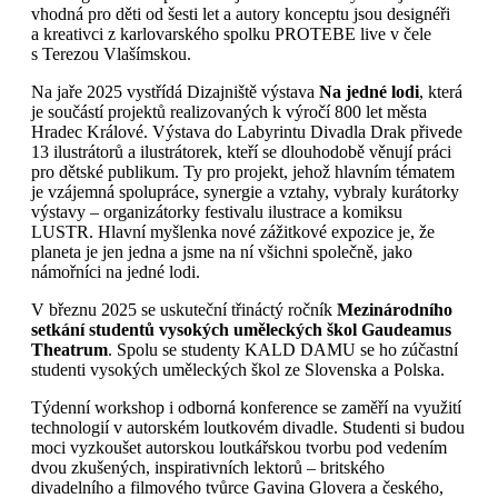
vhodná pro děti od šesti let a autory konceptu jsou designéři
a kreativci z karlovarského spolku PROTEBE live v čele
s Terezou Vlašímskou.
Na jaře 2025 vystřídá Dizajniště výstava
Na jedné lodi
, která
je součástí projektů realizovaných k výročí 800 let města
Hradec Králové. Výstava do Labyrintu Divadla Drak přivede
13 ilustrátorů a ilustrátorek, kteří se dlouhodobě věnují práci
pro dětské publikum. Ty pro projekt, jehož hlavním tématem
je vzájemná spolupráce, synergie a vztahy, vybraly kurátorky
výstavy – organizátorky festivalu ilustrace a komiksu
LUSTR. Hlavní myšlenka nové zážitkové expozice je, že
planeta je jen jedna a jsme na ní všichni společně, jako
námořníci na jedné lodi.
V březnu 2025 se uskuteční třináctý ročník
Mezinárodního
setkání studentů vysokých uměleckých škol Gaudeamus
Theatrum
. Spolu se studenty KALD DAMU se ho zúčastní
studenti vysokých uměleckých škol ze Slovenska a Polska.
Týdenní workshop i odborná konference se zaměří na využití
technologií v autorském loutkovém divadle. Studenti si budou
moci vyzkoušet autorskou loutkářskou tvorbu pod vedením
dvou zkušených, inspirativních lektorů – britského
divadelního a filmového tvůrce Gavina Glovera a českého,