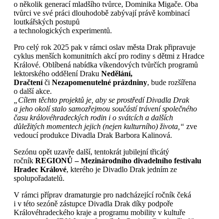
o několik generací mladšího tvůrce, Dominika Migače. Oba
tvůrci ve své práci dlouhodobě zabývají právě kombinací
loutkářských postupů
a technologických experimentů.
Pro celý rok 2025 pak v rámci oslav města Drak připravuje
cyklus menších komunitních akcí pro rodiny s dětmi z Hradce
Králové. Oblíbená nabídka víkendových tvůrčích programů
lektorského oddělení Draku
Nedělání,
Dračtení
či
Nezapomenutelné prázdniny
, bude rozšířena
o další akce.
„Cílem těchto projektů je, aby se prostředí Divadla Drak
a jeho okolí stalo samozřejmou součástí trávení společného
času královéhradeckých rodin i o svátcích a dalších
důležitých momentech jejich (nejen kulturního) života,“
zve
vedoucí produkce Divadla Drak Barbora Kalinová.
Sezónu opět uzavře další, tentokrát jubilejní třicátý
ročník
REGIONŮ
– Mezinárodního divadelního festivalu
Hradec Králové
, kterého je Divadlo Drak jedním ze
spolupořadatelů.
V rámci příprav dramaturgie pro nadcházející ročník čeká
i v této sezóně zástupce Divadla Drak díky podpoře
Královéhradeckého kraje a programu mobility v kultuře