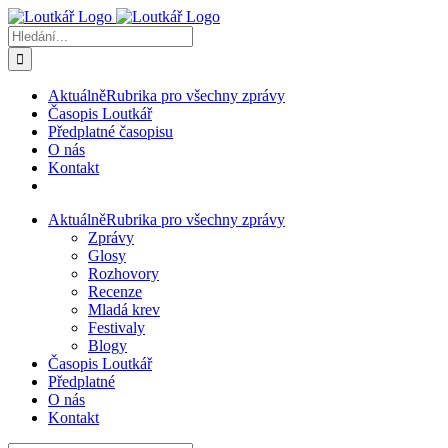
Přeskočit
na
Hledat:
obsah
Aktuálně
Rubrika pro všechny zprávy
Časopis Loutkář
Předplatné časopisu
O nás
Kontakt
Aktuálně
Rubrika pro všechny zprávy
Zprávy
Glosy
Rozhovory
Recenze
Mladá krev
Festivaly
Blogy
Časopis Loutkář
Předplatné
O nás
Kontakt