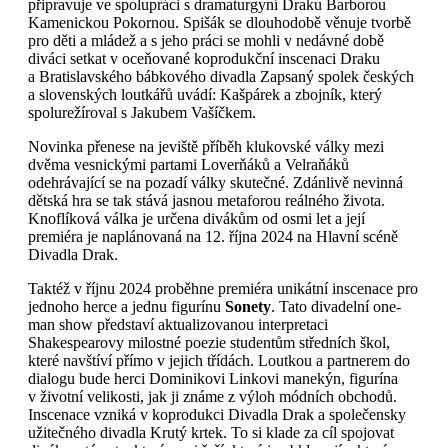
připravuje ve spolupráci s dramaturgyní Draku Barborou
Kamenickou Pokornou. Spišák se dlouhodobě věnuje tvorbě
pro děti a mládež a s jeho práci se mohli v nedávné době
diváci setkat v oceňované koprodukční inscenaci Draku
a Bratislavského bábkového divadla Zapsaný spolek českých
a slovenských loutkářů uvádí: Kašpárek a zbojník, který
spolurežíroval s Jakubem Vašíčkem.
Novinka přenese na jeviště příběh klukovské války mezi
dvěma vesnickými partami Loverňáků a Velraňáků
odehrávající se na pozadí války skutečné. Zdánlivě nevinná
dětská hra se tak stává jasnou metaforou reálného života.
Knoflíková válka je určena divákům od osmi let a její
premiéra je naplánovaná na 12. října 2024 na Hlavní scéně
Divadla Drak.
Taktéž v říjnu 2024 proběhne premiéra unikátní inscenace pro
jednoho herce a jednu figurínu
Sonety
. Tato divadelní one-
man show představí aktualizovanou interpretaci
Shakespearovy milostné poezie studentům středních škol,
které navštíví přímo v jejich třídách. Loutkou a partnerem do
dialogu bude herci Dominikovi Linkovi manekýn, figurína
v životní velikosti, jak ji známe z výloh módních obchodů.
Inscenace vzniká v koprodukci Divadla Drak a společensky
užitečného divadla Krutý krtek. To si klade za cíl spojovat