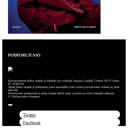
PODPORUJÍ NÁS
Provozovatelem těchto stránek je Sdružení pro vydávání časopisu Loutkář, Celetná 595/17 Praha,
IČ: 67363741.
Obsah těchto stránek je předmětem práva autorského a bez svolení provozovatele stránek jej nelze
dále šířit.
Provozovatel neodpovídá za obsah stránek třetích osob, na které na svých stránkách odkazuje.
© Všechna práva vyhrazena
Toggle
Navigation
Twitter
Facebook