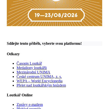
Sdílejte tento příběh, vyberte svou platformu!
Odkazy
Časopis Loutkář
Medailony loutkářů
Mezinárodní UNIMA
České centrum UNIMA, z. s.
WEPA – World Encyclopedia
Přelet nad loutkářským hnízdem
Loutkář Online
Zprávy e-mailem
Přehled premiér