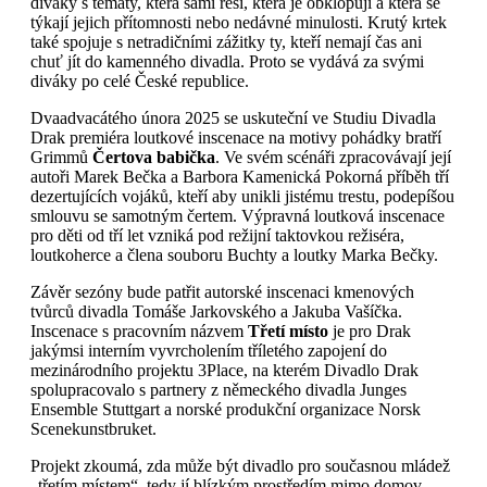
diváky s tématy, která sami řeší, která je obklopují a která se
týkají jejich přítomnosti nebo nedávné minulosti. Krutý krtek
také spojuje s netradičními zážitky ty, kteří nemají čas ani
chuť jít do kamenného divadla. Proto se vydává za svými
diváky po celé České republice.
Dvaadvacátého února 2025 se uskuteční ve Studiu Divadla
Drak premiéra loutkové inscenace na motivy pohádky bratří
Grimmů
Čertova babička
. Ve svém scénáři zpracovávají její
autoři Marek Bečka a Barbora Kamenická Pokorná příběh tří
dezertujících vojáků, kteří aby unikli jistému trestu, podepíšou
smlouvu se samotným čertem. Výpravná loutková inscenace
pro děti od tří let vzniká pod režijní taktovkou režiséra,
loutkoherce a člena souboru Buchty a loutky Marka Bečky.
Závěr sezóny bude patřit autorské inscenaci kmenových
tvůrců divadla Tomáše Jarkovského a Jakuba Vašíčka.
Inscenace s pracovním názvem
Třetí místo
je pro Drak
jakýmsi interním vyvrcholením tříletého zapojení do
mezinárodního projektu 3Place, na kterém Divadlo Drak
spolupracovalo s partnery z německého divadla Junges
Ensemble Stuttgart a norské produkční organizace Norsk
Scenekunstbruket.
Projekt zkoumá, zda může být divadlo pro současnou mládež
„třetím místem“, tedy jí blízkým prostředím mimo domov