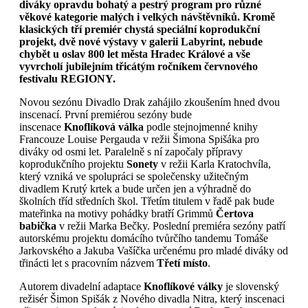
diváky opravdu bohatý a pestrý program pro různé
věkové kategorie malých i velkých návštěvníků. Kromě
klasických tří premiér chystá speciální koprodukční
projekt, dvě nové výstavy v galerii Labyrint, nebude
chybět u oslav 800 let města Hradec Králové a vše
vyvrcholí jubilejním třicátým ročníkem červnového
festivalu REGIONY.
Novou sezónu Divadlo Drak zahájilo zkoušením hned dvou
inscenací. První premiérou sezóny bude
inscenace
Knoflíková válka
podle stejnojmenné knihy
Francouze Louise Pergauda v režii Šimona Spišáka pro
diváky od osmi let. Paralelně s ní započaly přípravy
koprodukčního projektu
Sonety
v režii Karla Kratochvíla,
který vzniká ve spolupráci se společensky užitečným
divadlem Krutý krtek a bude určen jen a výhradně do
školních tříd středních škol. Třetím titulem v řadě pak bude
mateřinka na motivy pohádky bratří Grimmů
Čertova
babička
v režii Marka Bečky. Poslední premiéra sezóny patří
autorskému projektu domácího tvůrčího tandemu Tomáše
Jarkovského a Jakuba Vašíčka určenému pro mladé diváky od
třinácti let s pracovním názvem
Třetí místo
.
Autorem divadelní adaptace
Knoflíkové války
je slovenský
režisér Šimon Spišák z Nového divadla Nitra, který inscenaci