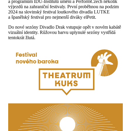
a programům IDU-Institutů umění a PerformCzech několik
výjezdů na zahraniční festivaly. První proběhnou na podzim
2024 na slovinský festival loutkového divadla LUTKE
a španělský festival pro nejmenší diváky elPetit.
Do nové sezóny Divadlo Drak vstupuje opět v novém kabátě
vizuální identity. Růžovou barvu uplynulé sezóny vystřídá
tentokrát žlutá.