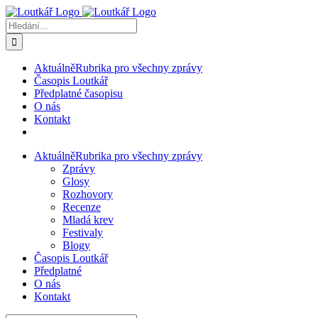
Přeskočit
na
Hledat:
obsah
Aktuálně
Rubrika pro všechny zprávy
Časopis Loutkář
Předplatné časopisu
O nás
Kontakt
Aktuálně
Rubrika pro všechny zprávy
Zprávy
Glosy
Rozhovory
Recenze
Mladá krev
Festivaly
Blogy
Časopis Loutkář
Předplatné
O nás
Kontakt