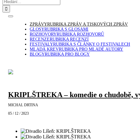
Hledat:
Toggle
Navigation
ZPRÁVY
RUBRIKA ZPRÁV A TISKOVÝCH ZPRÁV
GLOSY
RUBRIKA S GLOSAMI
ROZHOVORY
RUBRIKA ROZHOVORŮ
RECENZE
RUBRIKA RECENZÍ
FESTIVALY
RUBRIKA S ČLÁNKY O FESTIVALECH
MLADÁ KREV
RUBRIKA PRO MLADÉ AUTORY
BLOGY
RUBRIKA PRO BLOGY
KRIPLŠTREKA – komedie o chudobě, vyl
MICHAL DRTINA
05 / 12 / 2023