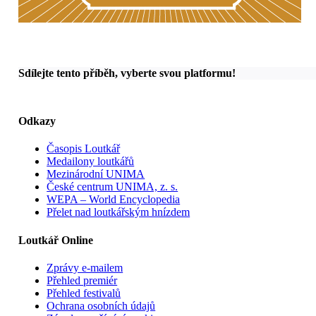
Sdílejte tento příběh, vyberte svou platformu!
Odkazy
Časopis Loutkář
Medailony loutkářů
Mezinárodní UNIMA
České centrum UNIMA, z. s.
WEPA – World Encyclopedia
Přelet nad loutkářským hnízdem
Loutkář Online
Zprávy e-mailem
Přehled premiér
Přehled festivalů
Ochrana osobních údajů