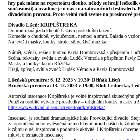
hry pak máme na repertoáru dlouho, někdy se hrají i několik d
současnosti) a uvádíme je u nás i na zahraničních festivalech.
divadelním provozu. Proto velmi rádi zveme na prosincové pre
Divadlo Líšeň: KRIPLŠTREKA
Dobrodružná jízda klientů Ústavu posledního tažení.
Komedie o chudobě, vyloučenosti, nemoci a smrti. Balada o vzdoru
Na jevišti masky, loutky, stroje, stíny, živá muzika.
Námět, scénář, režie a hudba: Pavla Dombrovská s přispěním Lu
Scéna, rekvizity, světla a zvuk: Luděk Vémola s přispěním Pavly
Masky a loutky: Jakub Růžička
Hrají, zpívají, svítí a zvučí: Luděk Vémola a Pavla Dombrovská
Líšeňská premiéra: 6. 12. 2023 v 19.30; Dělňák Líšeň
Brněnská premiéra: 13. 12. 2023 v 19.00, Klub Leitnerka, Lei
Autorská inscenace Kriplštreka je volně inspirovaná skutečnými pří
Používá osobité výtvarné prostředky – originální loutky, masky a 
https://www.divadlolisen.cz/repertoar/kriplstreka/
Inscenaci je součástí dramaturgické linie Provokující divadlo. Stej
za opomíjená nebo vytěsněná mimo hlavní proud našich každodenn
k zájmu o ně, inspirovat a podnítit k aktivitě. I Kriplštreku chce
mluvit o tématech inscenace.