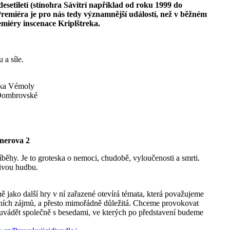
esetiletí (stínohra Sávitrí například od roku 1999 do
 Premiéra je pro nás tedy významnější událostí, než v běžném
miéry inscenace Kriplštreka.
 a síle.
ďka Vémoly
 Dombrovské
tnerova 2
běhy. Je to groteska o nemoci, chudobě, vyloučenosti a smrti.
živou hudbu.
ně jako další hry v ní zařazené otevírá témata, která považujeme
ích zájmů, a přesto mimořádně důležitá. Chceme provokovat
me uvádět společně s besedami, ve kterých po představení budeme