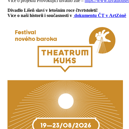
Více o projektu Provokující divadlo zde –
https://www.divadlolise
Divadlo Líšeň slaví v letošním roce čtvrtstoletí!
Více o naší historii i současnosti v
dokumentu ČT v ArtZóně