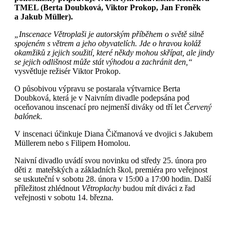
TMEL (Berta Doubková, Viktor Prokop, Jan Froněk
a Jakub Müller).
„Inscenace Větroplaši je autorským příběhem o světě silně
spojeném s větrem a jeho obyvatelích. Jde o hravou koláž
okamžiků z jejich soužití, které někdy mohou skřípat, ale jindy
se jejich odlišnost může stát výhodou a zachránit den,“
vysvětluje režisér Viktor Prokop.
O působivou výpravu se postarala výtvarnice Berta
Doubková, která je v Naivním divadle podepsána pod
oceňovanou inscenací pro nejmenší diváky od tří let
Červený
balónek
.
V inscenaci účinkuje Diana Čičmanová ve dvojici s Jakubem
Müllerem nebo s Filipem Homolou.
Naivní divadlo uvádí svou novinku od středy 25. února pro
děti z mateřských a základních škol, premiéra pro veřejnost
se uskuteční v sobotu 28. února v 15:00 a 17:00 hodin. Další
příležitost zhlédnout
Větroplachy
budou mít diváci z řad
veřejnosti v sobotu 14. března.