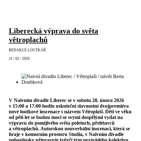
Liberecká výprava do světa
větroplachů
REDAKCE LOUTKÁŘ
21 / 02 / 2026
V Naivním divadle Liberec se v sobotu 28. února 2026
v 15:00 a 17:00 hodin uskuteční slavnostní dvojpremiéra
nové loutkové inscenace s názvem
Větroplaši
. Děti ve věku
od pěti let se budou moci se svými dospělými vydat na
výpravu do pomíjivého světa poletuch, přelétavců
a větroplachů. Autorskou nonverbální inscenaci, která se
hraje v komorním prostoru Studia, v Naivním divadle
pohostinsky připravuje tvůrčí tým nezávislého kolektivu