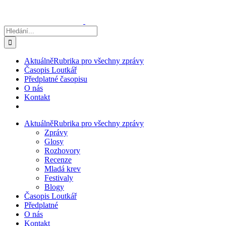
Přeskočit
na
obsah
Hledat:
Aktuálně
Rubrika pro všechny zprávy
Časopis Loutkář
Předplatné časopisu
O nás
Kontakt
Aktuálně
Rubrika pro všechny zprávy
Zprávy
Glosy
Rozhovory
Recenze
Mladá krev
Festivaly
Blogy
Časopis Loutkář
Předplatné
O nás
Kontakt