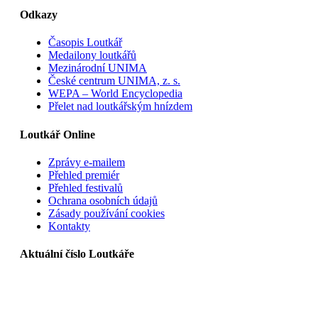
Odkazy
Časopis Loutkář
Medailony loutkářů
Mezinárodní UNIMA
České centrum UNIMA, z. s.
WEPA – World Encyclopedia
Přelet nad loutkářským hnízdem
Loutkář Online
Zprávy e-mailem
Přehled premiér
Přehled festivalů
Ochrana osobních údajů
Zásady používání cookies
Kontakty
Aktuální číslo Loutkáře