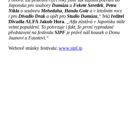
Japonska pro soubory
Damúza
a
Fekete Seretlek
,
Petra
Nikla
a souboru
Mehedaha
,
Handa Gote
a v letošním roce
i pro
Divadlo
Drak
a opět pro
Studio Damúza
,“
řekl
ředitel
Divadla ALFA Jakub Hora
.
„Alfa zůstává v Japonsku stále
velmi populární. To potvrzuje i fakt, že první vyprodané
představení na festivalu
SIPF
je právě náš kousek o Donu
Juanovi a Faustovi.“
Webové stránky festivalu:
www.sipf.jp