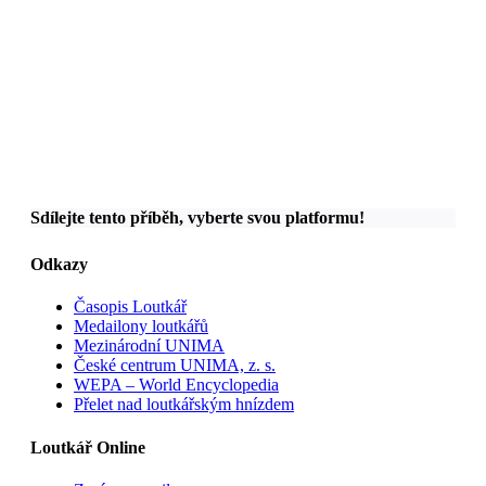
Sdílejte tento příběh, vyberte svou platformu!
Odkazy
Časopis Loutkář
Medailony loutkářů
Mezinárodní UNIMA
České centrum UNIMA, z. s.
WEPA – World Encyclopedia
Přelet nad loutkářským hnízdem
Loutkář Online