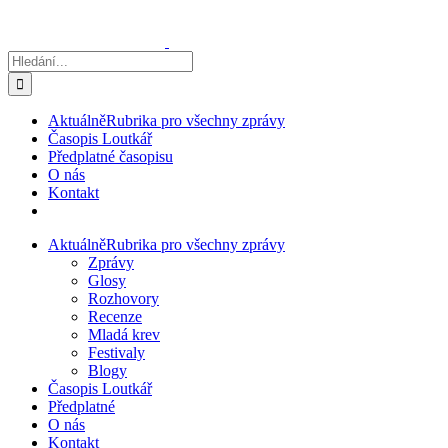
Přeskočit
na
obsah
Hledat:
Aktuálně
Rubrika pro všechny zprávy
Časopis Loutkář
Předplatné časopisu
O nás
Kontakt
Aktuálně
Rubrika pro všechny zprávy
Zprávy
Glosy
Rozhovory
Recenze
Mladá krev
Festivaly
Blogy
Časopis Loutkář
Předplatné
O nás
Kontakt