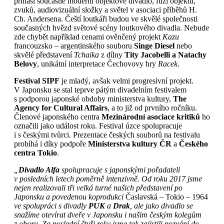
přináší současné moderní objektové divadlo, fúzi objektů,
zvuků, audiovizuální složky a světel v asociaci příběhů H.
Ch. Andersena. Čeští loutkáři budou ve skvělé společnosti
současných hvězd světové scény loutkového divadla. Nebude
zde chybět například cenami ověnčený projekt
Kazu
francouzsko – argentinského souboru
Singe Diesel
nebo
skvělé představení
Tchaika
z dílny
Tity Jacobelli a Natachy
Belovy
, unikátní interpretace Čechovovy hry
Racek.
Festival SIPF
je mladý, avšak velmi progresivní projekt.
V Japonsku se stal teprve pátým divadelním festivalem
s podporou japonské obdoby ministerstva kultury,
The
Agency for Cultural Affairs
, a to již od prvního ročníku.
Členové japonského centra
Mezinárodní asociace kritiků
ho
označili jako událost roku. Festival úzce spolupracuje
i s českými tvůrci. Prezentace českých souborů na festivalu
probíhá i díky podpoře
Ministerstva kultury ČR
a
Českého
centra Tokio
.
„
Divadlo Alfa
spolupracuje s japonskými pořadateli
v posledních letech poměrně intenzivně. Od roku 2017 jsme
nejen realizovali tři velká turné našich představení po
Japonsku a povedenou koprodukci
Časlavská – Tokio – 1964
ve spolupráci s divadly
PUK
a
Drak
, ale jako divadlo se
snažíme otevírat dveře v Japonsku i našim českým kolegům
z oboru. Za poslední čtyři roky jsme tak zajistili pozvání do