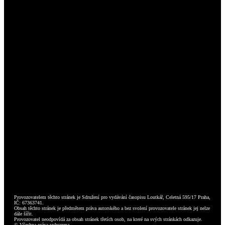
Provozovatelem těchto stránek je Sdružení pro vydávání časopisu Loutkář, Celetná 595/17 Praha,
IČ: 67363741.
Obsah těchto stránek je předmětem práva autorského a bez svolení provozovatele stránek jej nelze
dále šířit.
Provozovatel neodpovídá za obsah stránek třetích osob, na které na svých stránkách odkazuje.
© Všechna práva vyhrazena