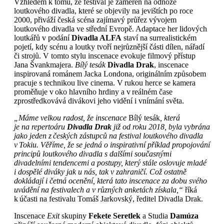
Vzhledem k tomu, že festival je zaměřen na odnože
loutkového divadla, které se objevily na jevištích po roce
2000, přiváží česká scéna zajímavý průřez vývojem
loutkového divadla ve střední Evropě. Adaptace her lidových
loutkářů v podání
Divadla ALFA
staví na surrealistickém
pojetí, kdy scénu a loutky tvoří nejrůznější části dílen, nářadí
či strojů. V tomto stylu inscenace evokuje filmový přístup
Jana Švankmajera.
Bílý tesák
Divadla Drak
, inscenace
inspirovaná románem Jacka Londona, originálním způsobem
pracuje s technikou live cinema. V rukou herce se kamera
proměňuje v oko hlavního hrdiny a v reálném čase
zprostředkovává divákovi jeho vidění i vnímání světa.
„Máme velkou radost, že inscenace
Bílý tesák
, která
je na repertoáru
Divadla Drak
již od roku 2018, byla vybrána
jako jeden z českých zástupců na festival loutkového divadla
v Tokiu. Věříme, že se jedná o inspirativní příklad propojování
principů loutkového divadla s dalšími současnými
divadelními tendencemi a postupy, který stále oslovuje mladé
i dospělé diváky jak u nás, tak v zahraničí. Což ostatně
dokládají i četná ocenění, která tato inscenace za dobu svého
uvádění na festivalech a v různých anketách získala,“
říká
k účasti na festivalu Tomáš Jarkovský, ředitel Divadla Drak.
Inscenace
Exit
skupiny
Fekete Seretlek
a Studia
Damúza