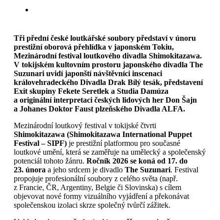
Tři přední české loutkářské soubory představí v únoru
prestižní oborová přehlídka v japonském Tokiu,
Mezinárodní festival loutkového divadla Shimokitazawa.
V tokijském kultovním prostoru japonského divadla The
Suzunari uvidí japonští návštěvníci inscenaci
královehradeckého Divadla Drak Bílý tesák, představení
Exit skupiny Fekete Seretlek a Studia Damúza
a originální interpretaci českých lidových her Don Šajn
a Johanes Doktor Faust plzeňského Divadla ALFA.
Mezinárodní loutkový festival v tokijské čtvrti
Shimokitazawa (Shimokitazawa International Puppet
Festival – SIPF)
je prestižní platformou pro současné
loutkové umění, která se zaměřuje na umělecký a společenský
potenciál tohoto žánru.
Ročník 2026 se koná od 17. do
23. února
a jeho srdcem je divadlo
The Suzunari
. Festival
propojuje profesionální soubory z celého světa (např.
z Francie, ČR, Argentiny, Belgie či Slovinska) s cílem
objevovat nové formy vizuálního vyjádření a překonávat
společenskou izolaci skrze společný tvůrčí zážitek.