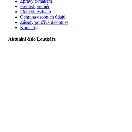
Zprávy e-mailem
Přehled premiér
Přehled festivalů
Ochrana osobních údajů
Zásady používání cookies
Kontakty
Aktuální číslo Loutkáře