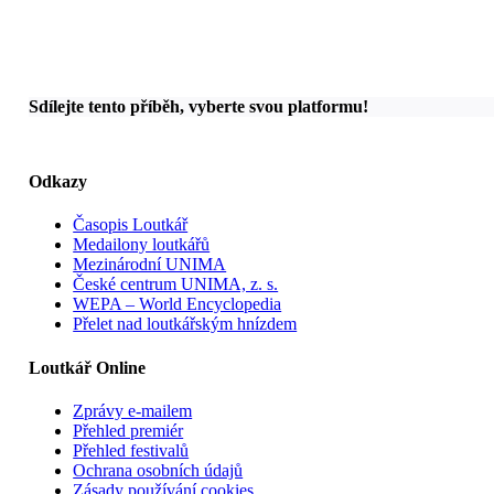
Sdílejte tento příběh, vyberte svou platformu!
Odkazy
Časopis Loutkář
Medailony loutkářů
Mezinárodní UNIMA
České centrum UNIMA, z. s.
WEPA – World Encyclopedia
Přelet nad loutkářským hnízdem
Loutkář Online
Zprávy e-mailem
Přehled premiér
Přehled festivalů
Ochrana osobních údajů
Zásady používání cookies