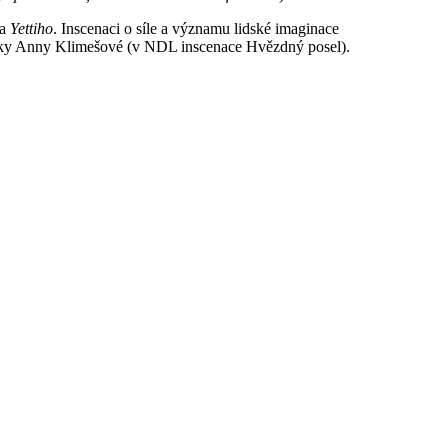
na
Yettiho
. Inscenaci o síle a významu lidské imaginace
sérky Anny Klimešové (v NDL inscenace Hvězdný posel).