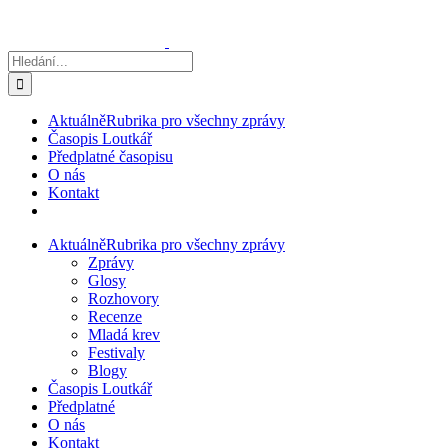
Přeskočit
na
obsah
Hledat:
Aktuálně
Rubrika pro všechny zprávy
Časopis Loutkář
Předplatné časopisu
O nás
Kontakt
Aktuálně
Rubrika pro všechny zprávy
Zprávy
Glosy
Rozhovory
Recenze
Mladá krev
Festivaly
Blogy
Časopis Loutkář
Předplatné
O nás
Kontakt