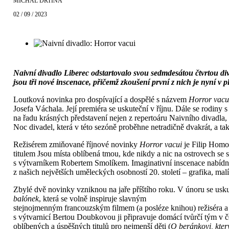
MICHAL DRTINA
02 / 09 / 2023
Naivní divadlo Liberec odstartovalo svou sedmdesátou čtvrtou d
jsou tři nové inscenace, přičemž zkoušení první z nich je nyní v
Loutková novinka pro dospívající a dospělé s názvem
Horror vacu
Josefa Váchala. Její premiéra se uskuteční v říjnu. Dále se rodiny s
na řadu krásných představení nejen z repertoáru Naivního divadla, 
Noc divadel, která v této sezóně proběhne netradičně dvakrát, a 
Režisérem zmiňované říjnové novinky
Horror vacui
je Filip Hom
titulem Jsou místa oblíbená tmou, kde nikdy a nic na ostrovech s
s výtvarníkem Robertem Smolíkem. Imaginativní inscenace nabídne
z našich největších uměleckých osobností 20. století – grafika, mal
Zbylé dvě novinky vzniknou na jaře příštího roku. V únoru se usku
balónek
, která se volně inspiruje slavným
stejnojmenným francouzským filmem (a posléze knihou) režiséra a 
s výtvarnicí Bertou Doubkovou ji připravuje domácí tvůrčí tým v 
oblíbených a úspěšných titulů pro nejmenší děti (
O beránkovi, kter