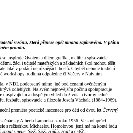
ivadelní sezónu, která přinese opět mnoho zajímavého. V plánu
 plném proudu.
i
se inspiruje životem a dílem grafika, malíře a spisovatele
 dětmi, žáci i učitelé mateřských a základních škol mohou těšit
ale také v podání nejrůznějších hostů. Chybět nebude tradiční
také workshopy, rodinná odpoledne či Večery v Naivním.
ola, v NDL podepsaný mimo jiné pod cenami ověnčeným
e skrývá odlehlých. Na svém nejnovějším počinu spolupracuje
 dospívajícím a dospělým vhled do života a tvorby jedné
íře, řezbáře, spisovatele a filozofa Josefa Váchala (1884–1969).
teční premiéra poetické inscenace pro děti od dvou let
Červený
scénáristy Alberta Lamorisse z roku 1956. Ve spolupráci
čele s režisérkou Michaelou Homolovou, jenž má na kontě řadu
ý spadl z nebe, Šššš. Šššš. Hůůů. Haf!
a další).