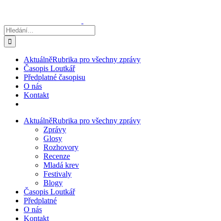
Přeskočit
na
obsah
Hledat:
Aktuálně
Rubrika pro všechny zprávy
Časopis Loutkář
Předplatné časopisu
O nás
Kontakt
Aktuálně
Rubrika pro všechny zprávy
Zprávy
Glosy
Rozhovory
Recenze
Mladá krev
Festivaly
Blogy
Časopis Loutkář
Předplatné
O nás
Kontakt