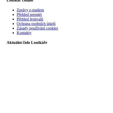
Loutkář Online
Zprávy e-mailem
Přehled premiér
Přehled festivalů
Ochrana osobních údajů
Zásady používání cookies
Kontakty
Aktuální číslo Loutkáře