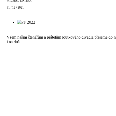
MICHAL DRTINA
31 / 12 / 2021
Všem našim čtenářům a přátelům loutkového divadla přejeme do nov
i na duši.