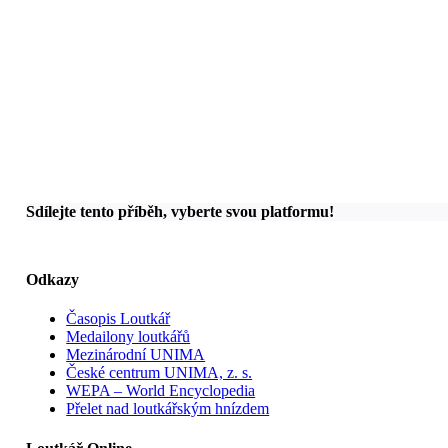
Sdílejte tento příběh, vyberte svou platformu!
Odkazy
Časopis Loutkář
Medailony loutkářů
Mezinárodní UNIMA
České centrum UNIMA, z. s.
WEPA – World Encyclopedia
Přelet nad loutkářským hnízdem