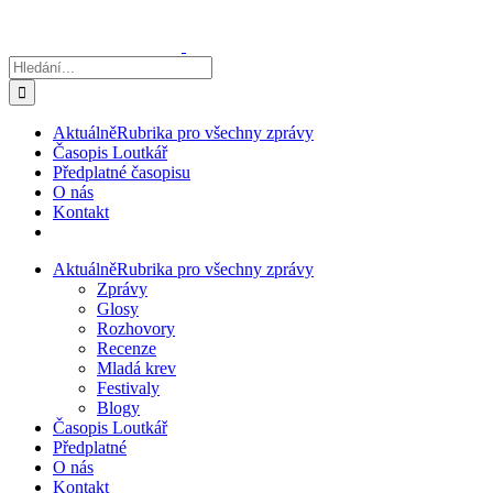
Přeskočit
na
obsah
Hledat:
Aktuálně
Rubrika pro všechny zprávy
Časopis Loutkář
Předplatné časopisu
O nás
Kontakt
Aktuálně
Rubrika pro všechny zprávy
Zprávy
Glosy
Rozhovory
Recenze
Mladá krev
Festivaly
Blogy
Časopis Loutkář
Předplatné
O nás
Kontakt