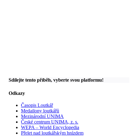
Sdílejte tento příběh, vyberte svou platformu!
Odkazy
Časopis Loutkář
Medailony loutkářů
Mezinárodní UNIMA
České centrum UNIMA, z. s.
WEPA – World Encyclopedia
Přelet nad loutkářským hnízdem