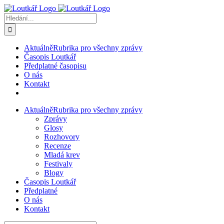
Přeskočit
na
Hledat:
obsah
Aktuálně
Rubrika pro všechny zprávy
Časopis Loutkář
Předplatné časopisu
O nás
Kontakt
Aktuálně
Rubrika pro všechny zprávy
Zprávy
Glosy
Rozhovory
Recenze
Mladá krev
Festivaly
Blogy
Časopis Loutkář
Předplatné
O nás
Kontakt