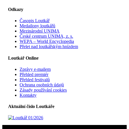
Odkazy
Časopis Loutkář
Medailony loutkářů
Mezinárodní UNIMA
České centrum UNIMA, z. s.
WEPA – World Encyclopedia
Přelet nad loutkářským hnízdem
Loutkář Online
Zprávy e-mailem
Přehled premiér
Přehled festivalů
Ochrana osobních údajů
Zásady používání cookies
Kontakty
Aktuální číslo Loutkáře