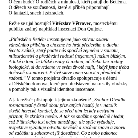
O čem bude? O rodičích z minulosti, kteří putují do Betléma.
O dětech ze současnosti, které si příběh připomínají.
O fantazii, snech i zázracích.
Režie se ujal hostující
Vítězslav Větrovec
, mosteckému
publiku známý například inscenací Don Quijote.
„
Pitínského Betlém inscenujeme jako snivou oslavu
vánočního příběhu a chceme ho hrát především o duchu
těchto svátků, který podle nás spočívá zejména v soucitu,
milosrdenství a předávání radosti (nejenom!) našim blízkým.
A také o tom, že blízké osoby či rodinu, ač třeba bez rodiny
biologické, si dovedeme ve svém životě najít, i když jsme třeba
dočasně osamoceni. Právě skrze onen soucit a předávání
radosti
.“ V tomto projektu divadlo spolupracuje s dětmi
z Dětského domova, které pro představení nakreslily obrázky
a pomohly tak s vizuální identitou inscenace.
A jak režisér přistupuje k jejímu zkoušení? „
Soubor Divadla
rozmanitostí (včetně obou přizvaných hostů) je v natolik
skvělé herecké kondici, že se před ním leckdy nestydím
přiznat, že zkrátka nevím. A tak se snažíme společně hledat,
což Pitínského text nejen umožňuje, ale spíše vyžaduje,
respektive vyžaduje odvahu nevědět a začínat znovu a znovu
od začátku a zahazovat již dosažené. Co z toho nakonec