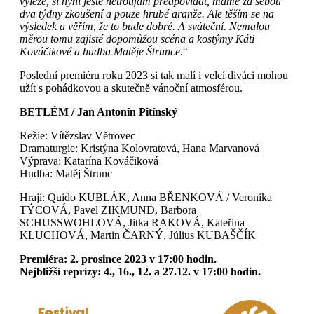
vyleze, si nyní ještě netroufám předpovídat, máme za sebou
dva týdny zkoušení a pouze hrubé aranže. Ale těším se na
výsledek a věřím, že to bude dobré. A sváteční. Nemalou
měrou tomu zajisté dopomůžou scéna a kostýmy Káti
Kováčikové a hudba Matěje Štrunce
.“
Poslední premiéru roku 2023 si tak malí i velcí diváci mohou
užít s pohádkovou a skutečně vánoční atmosférou.
BETLÉM / Jan Antonín Pitínský
Režie: Vítězslav Větrovec
Dramaturgie: Kristýna Kolovratová, Hana Marvanová
Výprava: Katarína Kováčiková
Hudba: Matěj Štrunc
Hrají: Quido KUBLÁK, Anna BŘENKOVÁ / Veronika
TÝCOVÁ, Pavel ZIKMUND, Barbora
SCHUSSWOHLOVÁ, Jitka RAKOVÁ, Kateřina
KLUCHOVÁ, Martin ČARNÝ, Július KUBAŠČÍK
Premiéra: 2. prosince 2023 v 17:00 hodin.
Nejbližší reprízy: 4., 16., 12. a 27.12. v 17:00 hodin.