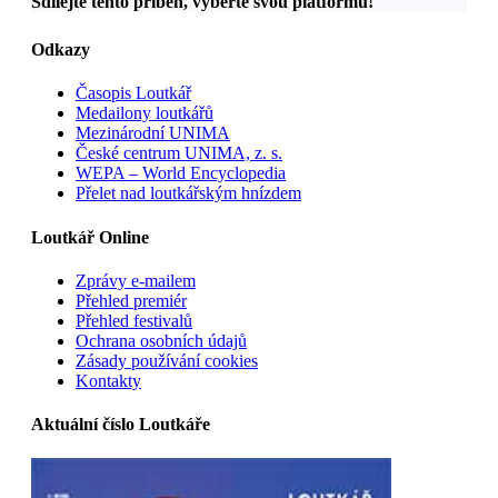
Sdílejte tento příběh, vyberte svou platformu!
Odkazy
Časopis Loutkář
Medailony loutkářů
Mezinárodní UNIMA
České centrum UNIMA, z. s.
WEPA – World Encyclopedia
Přelet nad loutkářským hnízdem
Loutkář Online
Zprávy e-mailem
Přehled premiér
Přehled festivalů
Ochrana osobních údajů
Zásady používání cookies
Kontakty
Aktuální číslo Loutkáře