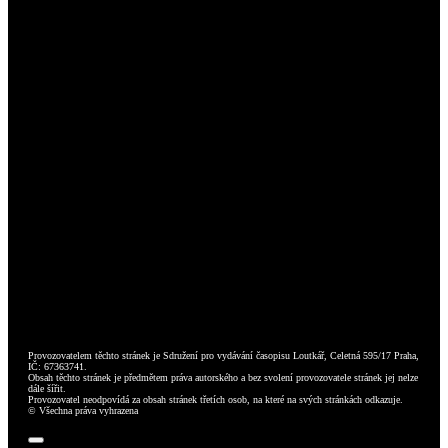
Provozovatelem těchto stránek je Sdružení pro vydávání časopisu Loutkář, Celetná 595/17 Praha,
IČ: 67363741.
Obsah těchto stránek je předmětem práva autorského a bez svolení provozovatele stránek jej nelze
dále šířit.
Provozovatel neodpovídá za obsah stránek třetích osob, na které na svých stránkách odkazuje.
© Všechna práva vyhrazena
Toggle