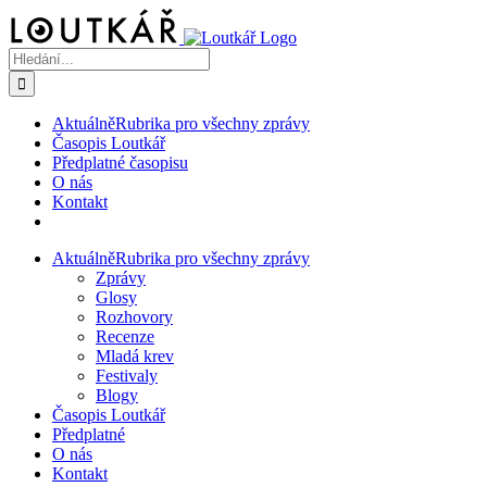
Přeskočit
na
obsah
Hledat:
Aktuálně
Rubrika pro všechny zprávy
Časopis Loutkář
Předplatné časopisu
O nás
Kontakt
Aktuálně
Rubrika pro všechny zprávy
Zprávy
Glosy
Rozhovory
Recenze
Mladá krev
Festivaly
Blogy
Časopis Loutkář
Předplatné
O nás
Kontakt