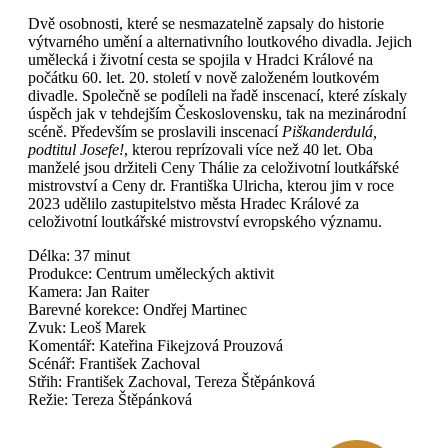
Dvě osobnosti, které se nesmazatelně zapsaly do historie
výtvarného umění a alternativního loutkového divadla. Jejich
umělecká i životní cesta se spojila v Hradci Králové na
počátku 60. let. 20. století v nově založeném loutkovém
divadle. Společně se podíleli na řadě inscenací, které získaly
úspěch jak v tehdejším Československu, tak na mezinárodní
scéně. Především se proslavili inscenací
Piškanderdulá,
podtitul Josefe!
, kterou reprízovali více než 40 let. Oba
manželé jsou držiteli Ceny Thálie za celoživotní loutkářské
mistrovství a Ceny dr. Františka Ulricha, kterou jim v roce
2023 udělilo zastupitelstvo města Hradec Králové za
celoživotní loutkářské mistrovství evropského významu.
Délka: 37 minut
Produkce: Centrum uměleckých aktivit
Kamera: Jan Raiter
Barevné korekce: Ondřej Martinec
Zvuk: Leoš Marek
Komentář: Kateřina Fikejzová Prouzová
Scénář: František Zachoval
Střih: František Zachoval, Tereza Štěpánková
Režie: Tereza Štěpánková