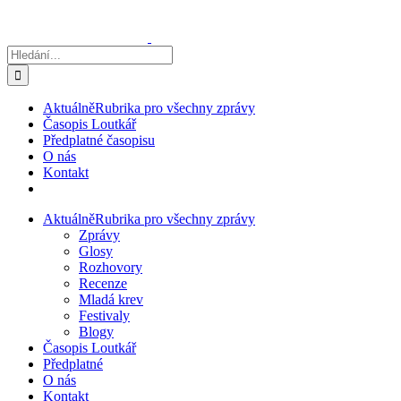
Přeskočit
na
obsah
Hledat:
Aktuálně
Rubrika pro všechny zprávy
Časopis Loutkář
Předplatné časopisu
O nás
Kontakt
Aktuálně
Rubrika pro všechny zprávy
Zprávy
Glosy
Rozhovory
Recenze
Mladá krev
Festivaly
Blogy
Časopis Loutkář
Předplatné
O nás
Kontakt