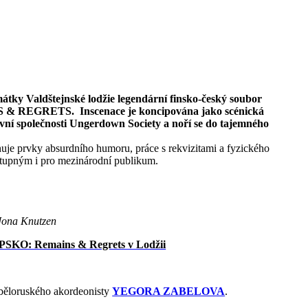
mátky Valdštejnské lodžie legendární finsko-český soubor
S & REGRETS
. Inscenace je koncipována jako scénická
tivní společnosti Ungerdown Society a noří se do tajemného
inuje prvky absurdního humoru, práce s rekvizitami a fyzického
ístupným i pro mezinárodní publikum.
 Jona Knutzen
SKO: Remains & Regrets v Lodžii
běloruského akordeonisty
YEGORA ZABELOVA
.