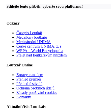
Sdílejte tento příběh, vyberte svou platformu!
Odkazy
Časopis Loutkář
Medailony loutkářů
Mezinárodní UNIMA
České centrum UNIMA, z. s.
WEPA – World Encyclopedia
Přelet nad loutkářským hnízdem
Loutkář Online
Zprávy e-mailem
Přehled premiér
Přehled festivalů
Ochrana osobních údajů
Zásady používání cookies
Kontakty
Aktuální číslo Loutkáře