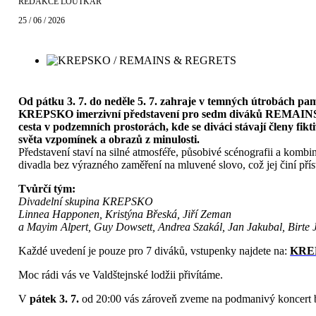
REDAKCE LOUTKÁŘ
25 / 06 / 2026
Od pátku 3. 7. do neděle 5. 7. zahraje v temných útrobách pa
KREPSKO imerzivní představení pro sedm diváků
REMAIN
cesta v podzemních prostorách, kde se diváci stávají členy fik
světa vzpomínek a obrazů z minulosti.
Představení staví na silné atmosféře, působivé scénografii a komb
divadla bez výrazného zaměření na mluvené slovo, což jej činí př
Tvůrčí tým:
Divadelní skupina KREPSKO
Linnea Happonen, Kristýna Břeská, Jiří Zeman
a Mayim Alpert, Guy Dowsett, Andrea Szakál, Jan Jakubal, Birte
Každé uvedení je pouze pro 7 diváků, vstupenky najdete na:
KREP
Moc rádi vás ve Valdštejnské lodžii přivítáme.
V
pátek 3. 7.
od 20:00 vás zároveň zveme na podmanivý koncert 