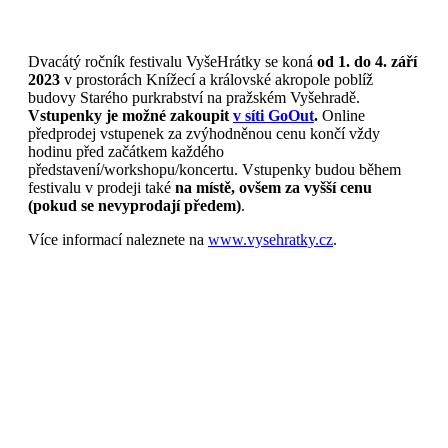
Dvacátý ročník festivalu VyšeHrátky se koná
od 1. do 4. září
2023
v prostorách Knížecí a královské akropole poblíž
budovy Starého purkrabství na pražském Vyšehradě.
Vstupenky je možné zakoupit
v síti GoOut
.
Online
předprodej vstupenek za zvýhodněnou cenu končí vždy
hodinu před začátkem každého
představení/workshopu/koncertu. Vstupenky budou během
festivalu v prodeji také
na místě, ovšem za vyšší cenu
(pokud se nevyprodají předem)
.
Více informací naleznete na
www.vysehratky.cz
.