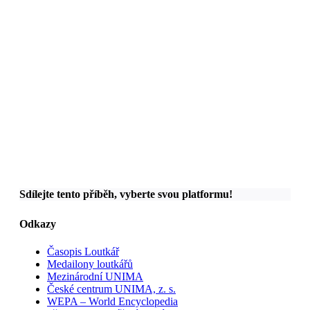
Sdílejte tento příběh, vyberte svou platformu!
Odkazy
Časopis Loutkář
Medailony loutkářů
Mezinárodní UNIMA
České centrum UNIMA, z. s.
WEPA – World Encyclopedia