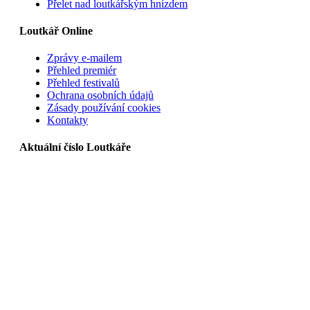
Přelet nad loutkářským hnízdem
Loutkář Online
Zprávy e-mailem
Přehled premiér
Přehled festivalů
Ochrana osobních údajů
Zásady používání cookies
Kontakty
Aktuální číslo Loutkáře