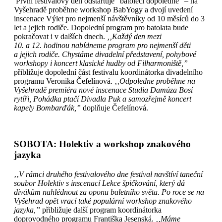
První festivalový den odstartuje “batolecí dopoledne” – na
Vyšehradě proběhne workshop BabYogy a dvojí uvedení
inscenace Výlet pro nejmenší návštěvníky od 10 měsíců do 3
let a jejich rodiče. Dopolední program pro batolata bude
pokračovat i v dalších dnech.
‚‚Každý den mezi
10. a 12. hodinou nabídneme program pro nejmenší děti
a jejich rodiče. Chystáme divadelní představení, pohybové
workshopy i koncert klasické hudby od Filharmoniště,”
přibližuje dopolední část festivalu koordinátorka divadelního
programu Veronika Čefelínová.
‚‚Odpoledne proběhne na
Vyšehradě premiéra nové inscenace Studia Damúza Bosí
rytíři, Pohádka ptačí Divadla Puk a samozřejmě koncert
kapely Bombarďák,”
doplňuje Čefelínová.
SOBOTA: Holektiv a workshop znakového
jazyka
‚‚
V rámci druhého festivalového dne festival navštíví taneční
soubor Holektiv s inscenací Lekce špičkování, který dá
divákům nahlédnout za oponu baletního světa. Po roce se na
Vyšehrad opět vrací také populární workshop znakového
jazyka,”
přibližuje další program koordinátorka
doprovodného programu Františka Jesenská.
‚‚Máme