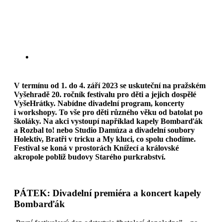
V termínu od 1. do 4. září 2023 se uskuteční na pražském
Vyšehradě 20. ročník festivalu pro děti a jejich dospělé
VyšeHrátky. Nabídne divadelní program, koncerty
i workshopy. To vše pro děti různého věku od batolat po
školáky. Na akci vystoupí například kapely Bombarďák
a Rozbal to! nebo Studio Damúza a divadelní soubory
Holektiv, Bratři v tricku a My kluci, co spolu chodíme.
Festival se koná v prostorách Knížecí a královské
akropole poblíž budovy Starého purkrabství.
PÁTEK: Divadelní premiéra a koncert kapely
Bombarďák