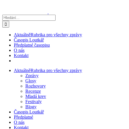
Přeskočit
na
obsah
Hledat:
Aktuálně
Rubrika pro všechny zprávy
Časopis Loutkář
Předplatné časopisu
O nás
Kontakt
Aktuálně
Rubrika pro všechny zprávy
Zprávy
Glosy
Rozhovory
Recenze
Mladá krev
Festivaly
Blogy
Časopis Loutkář
Předplatné
O nás
Kontakt