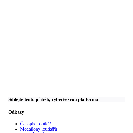
Sdílejte tento příběh, vyberte svou platformu!
Odkazy
Časopis Loutkář
Medailony loutkářů