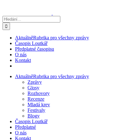
Přeskočit
na
obsah
Hledat:
Aktuálně
Rubrika pro všechny zprávy
Časopis Loutkář
Předplatné časopisu
O nás
Kontakt
Aktuálně
Rubrika pro všechny zprávy
Zprávy
Glosy
Rozhovory
Recenze
Mladá krev
Festivaly
Blogy
Časopis Loutkář
Předplatné
O nás
Kontakt