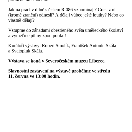
Jak na práci v dílně s číslem R 086 vzpomínají? Co si z ní
(kromě zranění) odnesli? A dělají vůbec ještě loutky? Nebo co
vlastně dělají?
Vstupme do záhadami obestřeného světa uměleckého školství
a vymeťme piliny zpod ponku!
Kurátoři výstavy: Robert Smolík, František Antonín Skála
a Svatopluk Skála.
Výstava se koná v Severočeském muzeu Liberec.
Slavnostní zastavení na výstavě proběhne ve středu
11. června ve 13:00 hodin.