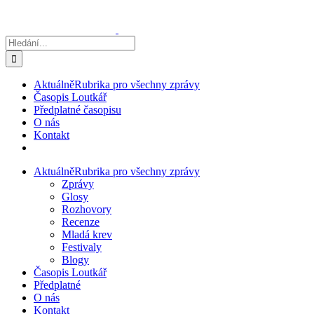
Přeskočit
na
obsah
Hledat:
Aktuálně
Rubrika pro všechny zprávy
Časopis Loutkář
Předplatné časopisu
O nás
Kontakt
Aktuálně
Rubrika pro všechny zprávy
Zprávy
Glosy
Rozhovory
Recenze
Mladá krev
Festivaly
Blogy
Časopis Loutkář
Předplatné
O nás
Kontakt