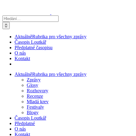
Přeskočit
na
obsah
Hledat:
Aktuálně
Rubrika pro všechny zprávy
Časopis Loutkář
Předplatné časopisu
O nás
Kontakt
Aktuálně
Rubrika pro všechny zprávy
Zprávy
Glosy
Rozhovory
Recenze
Mladá krev
Festivaly
Blogy
Časopis Loutkář
Předplatné
O nás
Kontakt