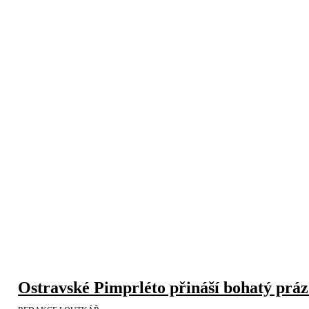
Ostravské Pimprléto přináší bohatý prá