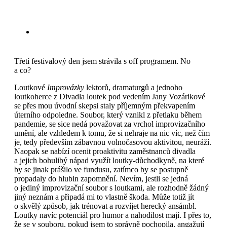
Třetí festivalový den jsem strávila s off programem. No
a co?
Loutkové
Improvázky
lektorů, dramaturgů a jednoho
loutkoherce z Divadla loutek pod vedením Jany Vozárikové
se přes mou úvodní skepsi staly příjemným překvapením
úterního odpoledne. Soubor, který vznikl z přetlaku během
pandemie, se sice nedá považovat za vrchol improvizačního
umění, ale vzhledem k tomu, že si nehraje na nic víc, než čím
je, tedy především zábavnou volnočasovou aktivitou, neuráží.
Naopak se nabízí ocenit proaktivitu zaměstnanců divadla
a jejich bohulibý nápad využít loutky-důchodkyně, na které
by se jinak prášilo ve fundusu, zatímco by se postupně
propadaly do hlubin zapomnění. Nevím, jestli se jedná
o jediný improvizační soubor s loutkami, ale rozhodně žádný
jiný neznám a připadá mi to vlastně škoda. Může totiž jít
o skvělý způsob, jak trénovat a rozvíjet herecký ansámbl.
Loutky navíc potenciál pro humor a nahodilost mají. I přes to,
že se v souboru, pokud jsem to správně pochopila, angažují