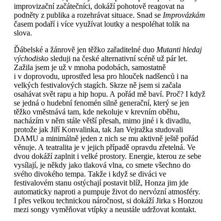
improvizační začátečníci, dokáží pohotově reagovat na
podněty z publika a rozehrávat situace. Snad se
Improvázkám
časem podaří i více využívat loutky a nespoléhat tolik na
slova.
Ďábelské a žánrově jen těžko zařaditelné duo
Mutanti hledaj
východisko
sleduji na české alternativní scéně už pár let.
Zažila jsem je už v mnoha podobách, samostatně
i v doprovodu, uprostřed lesa pro hlouček nadšenců i na
velkých festivalových stagích. Skrze ně jsem si začala
osahávat svět rapu a hip hopu. A pořád mě baví. Proč? I když
se jedná o hudební fenomén silně generační, který se jen
těžko vměstnává tam, kde nekoluje v krevním oběhu,
nacházím v něm stále větší přesah, mimo jiné i k divadlu,
protože jak Jiří Konvalinka, tak Jan Vejražka studovali
DAMU a minimálně jeden z nich se mu aktivně ještě pořád
věnuje. A teatralita je v jejich případě opravdu zřetelná. Ve
dvou dokáží zaplnit i velké prostory. Energie, kterou ze sebe
vysílají, je někdy jako tlaková vlna, co smete všechno do
svého divokého tempa. Takže i když se diváci ve
festivalovém stanu ostýchají postavit blíž, Honza jim jde
automaticky naproti a pumpuje život do nervózní atmosféry.
I přes velkou technickou náročnost, si dokáží Jirka s Honzou
mezi songy vyměňovat vtípky a neustále udržovat kontakt.