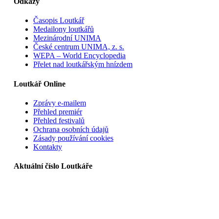
Odkazy
Časopis Loutkář
Medailony loutkářů
Mezinárodní UNIMA
České centrum UNIMA, z. s.
WEPA – World Encyclopedia
Přelet nad loutkářským hnízdem
Loutkář Online
Zprávy e-mailem
Přehled premiér
Přehled festivalů
Ochrana osobních údajů
Zásady používání cookies
Kontakty
Aktuální číslo Loutkáře