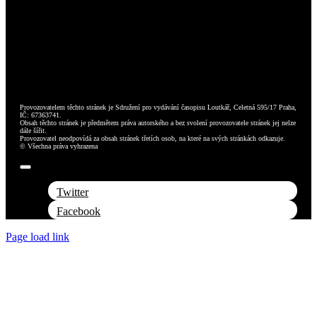
Provozovatelem těchto stránek je Sdružení pro vydávání časopisu Loutkář, Celetná 595/17 Praha,
IČ: 67363741.
Obsah těchto stránek je předmětem práva autorského a bez svolení provozovatele stránek jej nelze
dále šířit.
Provozovatel neodpovídá za obsah stránek třetích osob, na které na svých stránkách odkazuje.
© Všechna práva vyhrazena
Toggle
Navigation
Twitter
Facebook
Page load link