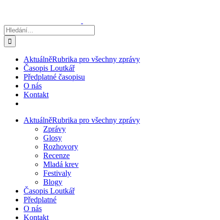
Přeskočit
na
obsah
Hledat:
Aktuálně
Rubrika pro všechny zprávy
Časopis Loutkář
Předplatné časopisu
O nás
Kontakt
Aktuálně
Rubrika pro všechny zprávy
Zprávy
Glosy
Rozhovory
Recenze
Mladá krev
Festivaly
Blogy
Časopis Loutkář
Předplatné
O nás
Kontakt