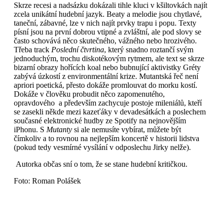
Skrze recesi a nadsázku dokázali tihle kluci v kšiltovkách najít
zcela unikátní hudební jazyk. Beaty a melodie jsou chytlavé,
taneční, zábavné, lze v nich najít prvky trapu i popu. Texty
písní jsou na první dobrou vtipné a zvláštní, ale pod slovy se
často schovává něco skutečného, vážného nebo hrozivého.
Třeba track
Poslední čtvrtina
, který snadno roztančí svým
jednoduchým, trochu diskotékovým rytmem, ale text se skrze
bizarní obrazy hořících koal nebo bubnující aktivistky Gréty
zabývá úzkostí z environmentální krize. Mutantská řeč není
apriori poetická, přesto dokáže promlouvat do morku kostí.
Dokáže v člověku probudit něco zapomenutého,
opravdového a především zachycuje postoje mileniálů, kteří
se zasekli někde mezi kazeťáky v devadesátkách a poslechem
současné elektronické hudby ze Spotify na nejnovějším
iPhonu. S
Mutanty
si ale nemusíte vybírat, můžete být
čímkoliv a to rovnou na nejlepším koncertě v historii lidstva
(pokud tedy vesmírné vysílání v odposlechu Jirky nelže).
Autorka občas sní o tom, že se stane hudební kritičkou.
Foto: Roman Polášek