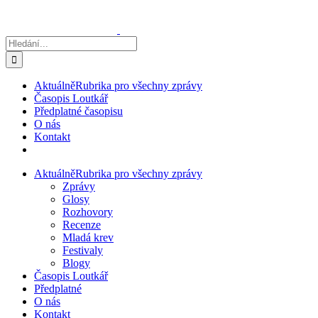
Přeskočit
na
obsah
Hledat:
Aktuálně
Rubrika pro všechny zprávy
Časopis Loutkář
Předplatné časopisu
O nás
Kontakt
Aktuálně
Rubrika pro všechny zprávy
Zprávy
Glosy
Rozhovory
Recenze
Mladá krev
Festivaly
Blogy
Časopis Loutkář
Předplatné
O nás
Kontakt