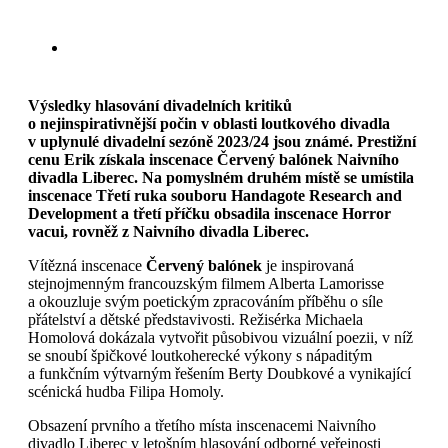
Výsledky hlasování divadelních kritiků
o nejinspirativnější počin v oblasti loutkového divadla
v uplynulé divadelní sezóně 2023/24 jsou známé. Prestižní
cenu Erik získala inscenace Červený balónek Naivního
divadla Liberec. Na pomyslném druhém místě se umístila
inscenace Třetí ruka souboru Handagote Research and
Development a třetí příčku obsadila inscenace Horror
vacui, rovněž z Naivního divadla Liberec.
Vítězná inscenace
Červený balónek
je inspirovaná
stejnojmenným francouzským filmem Alberta Lamorisse
a okouzluje svým poetickým zpracováním příběhu o síle
přátelství a dětské představivosti. Režisérka Michaela
Homolová dokázala vytvořit působivou vizuální poezii, v níž
se snoubí špičkové loutkoherecké výkony s nápaditým
a funkčním výtvarným řešením Berty Doubkové a vynikající
scénická hudba Filipa Homoly.
Obsazení prvního a třetího místa inscenacemi Naivního
divadlo Liberec v letošním hlasování odborné veřejnosti