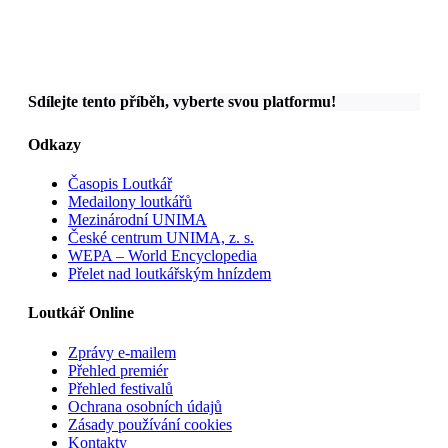
Sdílejte tento příběh, vyberte svou platformu!
Odkazy
Časopis Loutkář
Medailony loutkářů
Mezinárodní UNIMA
České centrum UNIMA, z. s.
WEPA – World Encyclopedia
Přelet nad loutkářským hnízdem
Loutkář Online
Zprávy e-mailem
Přehled premiér
Přehled festivalů
Ochrana osobních údajů
Zásady používání cookies
Kontakty