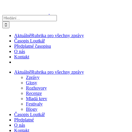
Přeskočit
na
obsah
Hledat:
Aktuálně
Rubrika pro všechny zprávy
Časopis Loutkář
Předplatné časopisu
O nás
Kontakt
Aktuálně
Rubrika pro všechny zprávy
Zprávy
Glosy
Rozhovory
Recenze
Mladá krev
Festivaly
Blogy
Časopis Loutkář
Předplatné
O nás
Kontakt