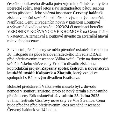
českého loutkového divadla potvrzuje mimořádné kvality této
liberecké scény, která letos slaví sedmdesátou pátou sezónu
svého působení. Jeho vítězná inscenace
Červený balónek
získala v letošní sezóně hned několik významných ocenění.
Například Cenu Divadelních novin v kategorii Loutkové
a výtvarné divadlo za sezónu 2023/24 či nominaci herečky
VERONIKY KOŠVANCOVÉ KHOMOVÉ na Cenu Thálie
v kategorii Alternativní a loutkové divadlo za ztvárnění hlavní
role v této inscenaci.
Slavnostní předání ceny se mělo původně uskutečnit v sobotu
30. listopadu na půdě královéhradeckého Divadla DRAK
před představením inscenace Válka světů. Tedy na domovské
scéně loňského vítěze ceny Erik. Tu divadlo získalo za
koprodukční projekt
Zapsaný spolek českých a slovenských
loutkářů uvádí: Kašpárek a Zbojník
, který vznikl ve
spolupráci s Bábkovým divadlem Bratislava.
Bohužel představení Válka světů muselo být z důvodu
nemoci v souboru zrušeno, proto se nový termín slavnostního
předání ceny Erik uskuteční až v
sobotu 25. ledna 2025
v rámci festivalu Císařovy nové šaty ve Vile Štvanice. Cena
bude předána před představením letos oceněné inscenace
Červený balónek ve 14 hodin.