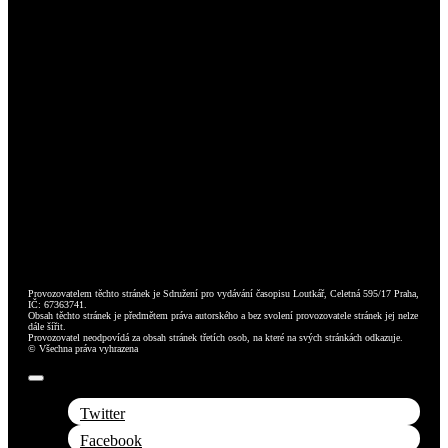
Provozovatelem těchto stránek je Sdružení pro vydávání časopisu Loutkář, Celetná 595/17 Praha,
IČ: 67363741.
Obsah těchto stránek je předmětem práva autorského a bez svolení provozovatele stránek jej nelze
dále šířit.
Provozovatel neodpovídá za obsah stránek třetích osob, na které na svých stránkách odkazuje.
© Všechna práva vyhrazena
Toggle
Navigation
Twitter
Facebook