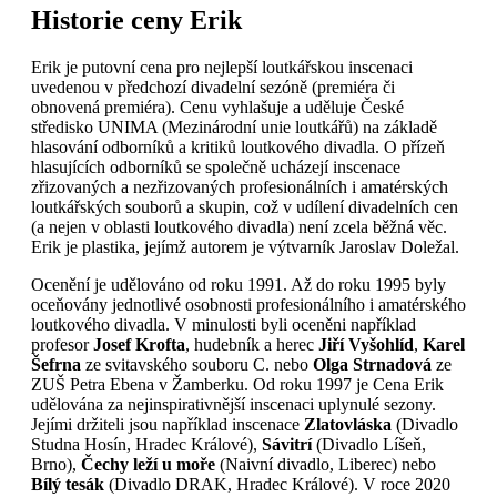
Historie ceny Erik
Erik je putovní cena pro nejlepší loutkářskou inscenaci
uvedenou v předchozí divadelní sezóně (premiéra či
obnovená premiéra). Cenu vyhlašuje a uděluje České
středisko UNIMA (Mezinárodní unie loutkářů) na základě
hlasování odborníků a kritiků loutkového divadla. O přízeň
hlasujících odborníků se společně ucházejí inscenace
zřizovaných a nezřizovaných profesionálních i amatérských
loutkářských souborů a skupin, což v udílení divadelních cen
(a nejen v oblasti loutkového divadla) není zcela běžná věc.
Erik je plastika, jejímž autorem je výtvarník Jaroslav Doležal.
Ocenění je udělováno od roku 1991. Až do roku 1995 byly
oceňovány jednotlivé osobnosti profesionálního i amatérského
loutkového divadla. V minulosti byli oceněni například
profesor
Josef Krofta
, hudebník a herec
Jiří Vyšohlíd
,
Karel
Šefrna
ze svitavského souboru C. nebo
Olga Strnadová
ze
ZUŠ Petra Ebena v Žamberku. Od roku 1997 je Cena Erik
udělována za nejinspirativnější inscenaci uplynulé sezony.
Jejími držiteli jsou například inscenace
Zlatovláska
(Divadlo
Studna Hosín, Hradec Králové),
Sávitrí
(Divadlo Líšeň,
Brno),
Čechy leží u moře
(Naivní divadlo, Liberec) nebo
Bílý tesák
(Divadlo DRAK, Hradec Králové). V roce 2020