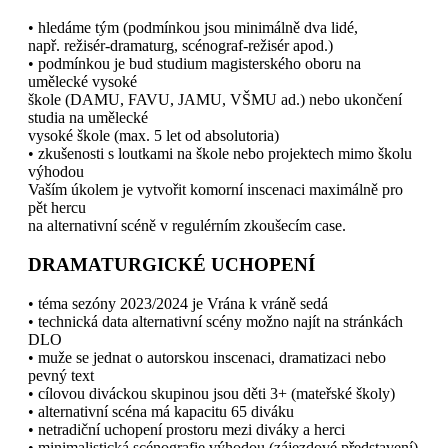
• hledáme tým (podmínkou jsou minimálně dva lidé,
např. režisér-dramaturg, scénograf-režisér apod.)
• podmínkou je bud studium magisterského oboru na
umělecké vysoké
škole (DAMU, FAVU, JAMU, VŠMU ad.) nebo ukončení
studia na umělecké
vysoké škole (max. 5 let od absolutoria)
• zkušenosti s loutkami na škole nebo projektech mimo školu
výhodou
Vaším úkolem je vytvořit komorní inscenaci maximálně pro
pět hercu
na alternativní scéně v regulérním zkoušecím case.
DRAMATURGICKÉ UCHOPENÍ
• téma sezóny 2023/2024 je Vrána k vráně sedá
• technická data alternativní scény možno najít na stránkách
DLO
• muže se jednat o autorskou inscenaci, dramatizaci nebo
pevný text
• cílovou diváckou skupinou jsou děti 3+ (mateřské školy)
• alternativní scéna má kapacitu 65 diváku
• netradiční uchopení prostoru mezi diváky a herci
• minimalistická scénografie výhodou (zájezdové představení)