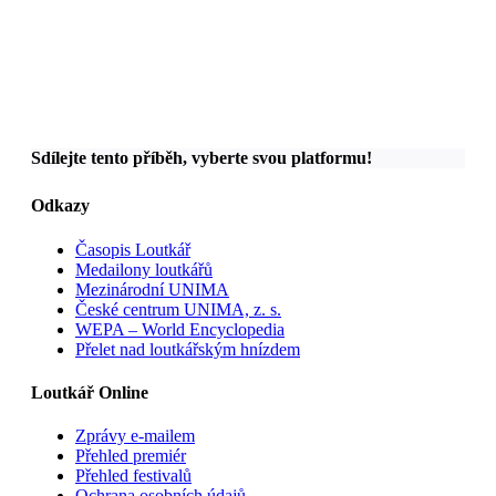
Sdílejte tento příběh, vyberte svou platformu!
Odkazy
Časopis Loutkář
Medailony loutkářů
Mezinárodní UNIMA
České centrum UNIMA, z. s.
WEPA – World Encyclopedia
Přelet nad loutkářským hnízdem
Loutkář Online
Zprávy e-mailem
Přehled premiér
Přehled festivalů
Ochrana osobních údajů