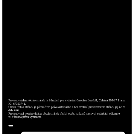
Provozovatelem těchto stránek je Sdružení pro vydávání časopisu Loutkář, Celetná 595/17 Praha,
IČ: 67363741.
Obsah těchto stránek je předmětem práva autorského a bez svolení provozovatele stránek jej nelze
dále šířit.
Provozovatel neodpovídá za obsah stránek třetích osob, na které na svých stránkách odkazuje.
© Všechna práva vyhrazena
Toggle
Navigation