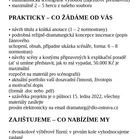
• maximálně 2 – 5 hercu z našeho souboru
PRAKTICKY – CO ŽÁDÁME OD VÁS
• návrh titulu a krátká anotace (1 – 2 normostrany)
• podrobná režijně-dramaturgická koncepce inscenace (popis
žánrového
uchopení, obsah, případne ukázka scénáře, forma: 6 – 8
normostran)
• návrhy scény a kostýmu připravených k explikační poradě
(ať si umíme představit, jak to má vypadat, 50.000 Kč je
maximální
rozpočet na materiál pro scénografii)
• aktuální portfolio vaší dosavadní činnosti, životopis
a motivační dopis
(formát .doc nebo .pdf)
• uzávěrka projektu je o půlnoci 15. ledna 2022, všechny
materiály zasílejte
prosím elektronicky na email dramaturg@dlo-ostrava.cz
ZAJIŠTUJEME – CO NABÍZÍME MY
• dvoukolové výběrové řízení: v prvním kole vyhodnocujeme
zaslané