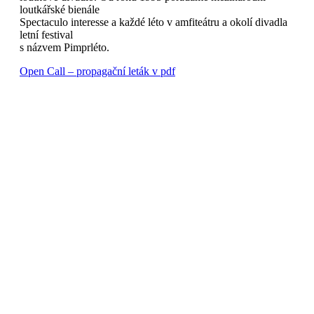
loutkářské bienále
Spectaculo interesse a každé léto v amfiteátru a okolí divadla
letní festival
s názvem Pimprléto.
Open Call – propagační leták v pdf