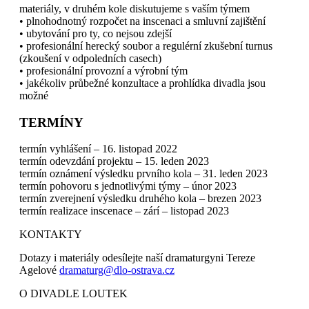
materiály, v druhém kole diskutujeme s vaším týmem
• plnohodnotný rozpočet na inscenaci a smluvní zajištění
• ubytování pro ty, co nejsou zdejší
• profesionální herecký soubor a regulérní zkušební turnus
(zkoušení v odpoledních casech)
• profesionální provozní a výrobní tým
• jakékoliv průbežné konzultace a prohlídka divadla jsou
možné
TERMÍNY
termín vyhlášení – 16. listopad 2022
termín odevzdání projektu – 15. leden 2023
termín oznámení výsledku prvního kola – 31. leden 2023
termín pohovoru s jednotlivými týmy – únor 2023
termín zverejnení výsledku druhého kola – brezen 2023
termín realizace inscenace – zárí – listopad 2023
KONTAKTY
Dotazy i materiály odesílejte naší dramaturgyni Tereze
Agelové
dramaturg@dlo-ostrava.cz
O DIVADLE LOUTEK