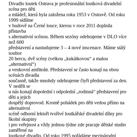
Divadlo loutek Ostrava je profesionální loutková divadelní
scéna pro děti
a mládež, která byla založena roku 1953 v Ostravě. Od roku
1999 sídlíme
v budově na Černé louce, kterou v roce 2011 doplnila
přístavba
s alternativní scénou. Během sezóny odehrajeme v DLO více
než 600
představení a nastudujeme 3 – 4 nové inscenace. Máme stálý
soubor
20 hercu, dvě scény (velkou „kukátkovou“ a malou
„alternativní“)
a venkovní amfiteátr. Představení se často konají na obou
scénách divadla
současně, takže mnohdy odehrajeme čtyři představení za den.
V neděli se
u nás konají dopolední i odpolední „rodinná“ představení pro
děti a jejich
dospělý doprovod. Kromě pohádek pro děti vedou přímo na
alternativní
scéně odborní lektoři tvořivé loutkářské divadelní dílny pro
školní skupiny
i pro veřejnost a vždy jednou týdne zde pracuje dětské studio
zaměřené na
loutkové divadlo. Od roku 1995 pořádáme mezinárodní