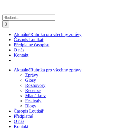
Přeskočit
na
obsah
Hledat:
Aktuálně
Rubrika pro všechny zprávy
Časopis Loutkář
Předplatné časopisu
O nás
Kontakt
Aktuálně
Rubrika pro všechny zprávy
Zprávy
Glosy
Rozhovory
Recenze
Mladá krev
Festivaly
Blogy
Časopis Loutkář
Předplatné
O nás
Kontakt