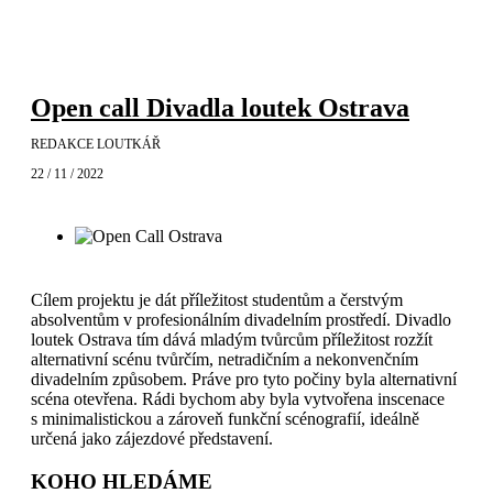
Open call Divadla loutek Ostrava
REDAKCE LOUTKÁŘ
22 / 11 / 2022
Cílem projektu je dát příležitost studentům a čerstvým
absolventům v profesionálním divadelním prostředí. Divadlo
loutek Ostrava tím dává mladým tvůrcům příležitost rozžít
alternativní scénu tvůrčím, netradičním a nekonvenčním
divadelním způsobem. Práve pro tyto počiny byla alternativní
scéna otevřena. Rádi bychom aby byla vytvořena inscenace
s minimalistickou a zároveň funkční scénografií, ideálně
určená jako zájezdové představení.
KOHO HLEDÁME