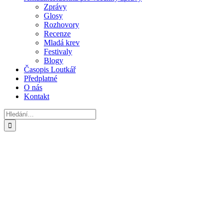
Zprávy
Glosy
Rozhovory
Recenze
Mladá krev
Festivaly
Blogy
Časopis Loutkář
Předplatné
O nás
Kontakt
Hledat: