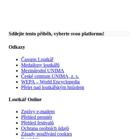
Sdílejte tento příběh, vyberte svou platformu!
Odkazy
Časopis Loutkář
Medailony loutkářů
Mezinárodní UNIMA
České centrum UNIMA, z. s.
WEPA – World Encyclopedia
Přelet nad loutkářským hnízdem
Loutkář Online
Zprávy e-mailem
Přehled premiér
Přehled festivalů
Ochrana osobních údajů
Zásady používání cookies