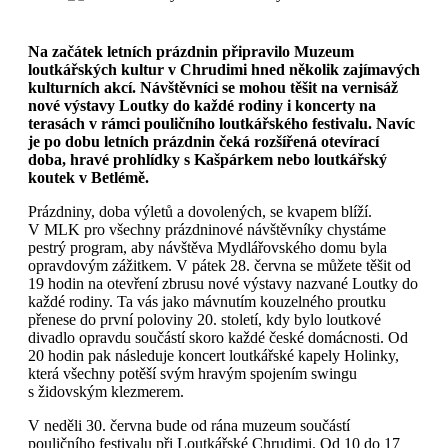
Na začátek letních prázdnin připravilo Muzeum
loutkářských kultur v Chrudimi hned několik zajímavých
kulturních akcí. Návštěvníci se mohou těšit na vernisáž
nové výstavy Loutky do každé rodiny i koncerty na
terasách v rámci pouličního loutkářského festivalu. Navíc
je po dobu letních prázdnin čeká rozšířená otevírací
doba, hravé prohlídky s Kašpárkem nebo loutkářský
koutek v Betlémě.
Prázdniny, doba výletů a dovolených, se kvapem blíží.
V MLK pro všechny prázdninové návštěvníky chystáme
pestrý program, aby návštěva Mydlářovského domu byla
opravdovým zážitkem. V pátek 28. června se můžete těšit od
19 hodin na otevření zbrusu nové výstavy nazvané Loutky do
každé rodiny. Ta vás jako mávnutím kouzelného proutku
přenese do první poloviny 20. století, kdy bylo loutkové
divadlo opravdu součástí skoro každé české domácnosti. Od
20 hodin pak následuje koncert loutkářské kapely Holinky,
která všechny potěší svým hravým spojením swingu
s židovským klezmerem.
V neděli 30. června bude od rána muzeum součástí
pouličního festivalu při Loutkářské Chrudimi. Od 10 do 17