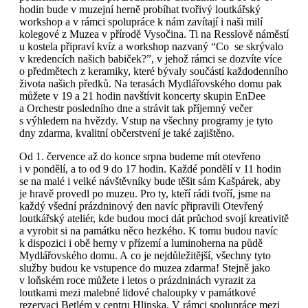
hodin bude v muzejní herně probíhat tvořivý loutkářský
workshop a v rámci spolupráce k nám zavítají i naši milí
kolegové z Muzea v přírodě Vysočina. Ti na Resslově náměstí
u kostela připraví kvíz a workshop nazvaný “Co se skrývalo
v kredencích našich babiček?”, v jehož rámci se dozvíte více
o předmětech z keramiky, které bývaly součástí každodenního
života našich předků. Na terasách Mydlářovského domu pak
můžete v 19 a 21 hodin navštívit koncerty skupin EnDee
a Orchestr posledního dne a strávit tak příjemný večer
s výhledem na hvězdy. Vstup na všechny programy je tyto
dny zdarma, kvalitní občerstvení je také zajištěno.
Od 1. července až do konce srpna budeme mít otevřeno
i v pondělí, a to od 9 do 17 hodin. Každé pondělí v 11 hodin
se na malé i velké návštěvníky bude těšit sám Kašpárek, aby
je hravě provedl po muzeu. Pro ty, kteří rádi tvoří, jsme na
každý všední prázdninový den navíc připravili Otevřený
loutkářský ateliér, kde budou moci dát průchod svojí kreativitě
a vyrobit si na památku něco hezkého. K tomu budou navíc
k dispozici i obě herny v přízemí a luminoherna na půdě
Mydlářovského domu. A co je nejdůležitější, všechny tyto
služby budou ke vstupence do muzea zdarma! Stejně jako
v loňském roce můžete i letos o prázdninách vyrazit za
loutkami mezi malebné lidové chaloupky v památkové
rezervaci Betlém v centru Hlinska. V rámci spolupráce mezi