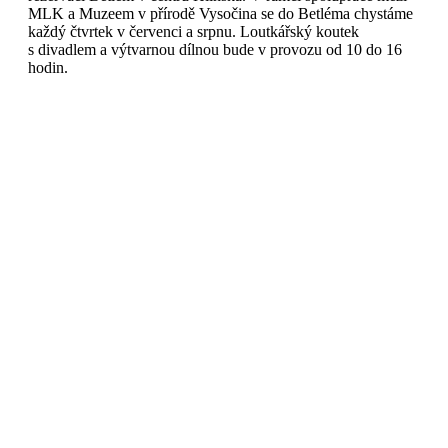
MLK a Muzeem v přírodě Vysočina se do Betléma chystáme
každý čtvrtek v červenci a srpnu. Loutkářský koutek
s divadlem a výtvarnou dílnou bude v provozu od 10 do 16
hodin.