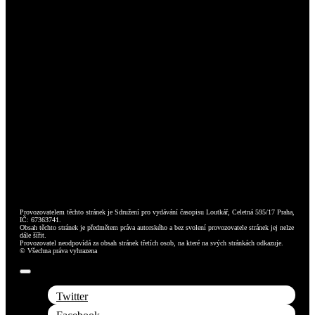
Provozovatelem těchto stránek je Sdružení pro vydávání časopisu Loutkář, Celetná 595/17 Praha,
IČ: 67363741.
Obsah těchto stránek je předmětem práva autorského a bez svolení provozovatele stránek jej nelze
dále šířit.
Provozovatel neodpovídá za obsah stránek třetích osob, na které na svých stránkách odkazuje.
© Všechna práva vyhrazena
Toggle
Navigation
Twitter