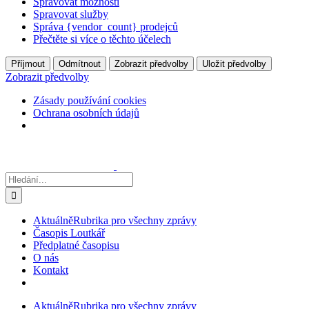
Spravovat možnosti
Spravovat služby
Správa {vendor_count} prodejců
Přečtěte si více o těchto účelech
Příjmout
Odmítnout
Zobrazit předvolby
Uložit předvolby
Zobrazit předvolby
Zásady používání cookies
Ochrana osobních údajů
Přeskočit
na
obsah
Hledat:
Aktuálně
Rubrika pro všechny zprávy
Časopis Loutkář
Předplatné časopisu
O nás
Kontakt
Aktuálně
Rubrika pro všechny zprávy