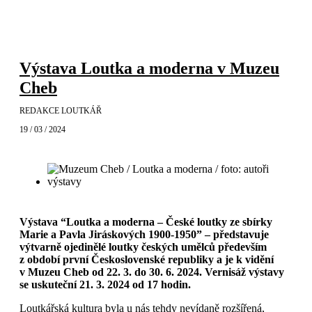
Výstava Loutka a moderna v Muzeu
Cheb
REDAKCE LOUTKÁŘ
19 / 03 / 2024
Výstava “Loutka a moderna – České loutky ze sbírky
Marie a Pavla Jiráskových 1900-1950” – představuje
výtvarně ojedinělé loutky českých umělců především
z období první Československé republiky a je k vidění
v Muzeu Cheb od 22. 3. do 30. 6. 2024. Vernisáž výstavy
se uskuteční 21. 3. 2024 od 17 hodin.
Loutkářská kultura byla u nás tehdy nevídaně rozšířená,