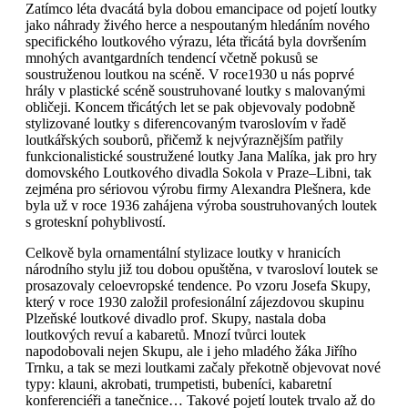
Zatímco léta dvacátá byla dobou emancipace od pojetí loutky
jako náhrady živého herce a nespoutaným hledáním nového
specifického loutkového výrazu, léta třicátá byla dovršením
mnohých avantgardních tendencí včetně pokusů se
soustruženou loutkou na scéně. V roce1930 u nás poprvé
hrály v plastické scéně soustruhované loutky s malovanými
obličeji. Koncem třicátých let se pak objevovaly podobně
stylizované loutky s diferencovaným tvaroslovím v řadě
loutkářských souborů, přičemž k nejvýraznějším patřily
funkcionalistické soustružené loutky Jana Malíka, jak pro hry
domovského Loutkového divadla Sokola v Praze–Libni, tak
zejména pro sériovou výrobu firmy Alexandra Plešnera, kde
byla už v roce 1936 zahájena výroba soustruhovaných loutek
s groteskní pohyblivostí.
Celkově byla ornamentální stylizace loutky v hranicích
národního stylu již tou dobou opuštěna, v tvarosloví loutek se
prosazovaly celoevropské tendence. Po vzoru Josefa Skupy,
který v roce 1930 založil profesionální zájezdovou skupinu
Plzeňské loutkové divadlo prof. Skupy, nastala doba
loutkových revuí a kabaretů. Mnozí tvůrci loutek
napodobovali nejen Skupu, ale i jeho mladého žáka Jiřího
Trnku, a tak se mezi loutkami začaly překotně objevovat nové
typy: klauni, akrobati, trumpetisti, bubeníci, kabaretní
konferenciéři a tanečnice… Takové pojetí loutek trvalo až do