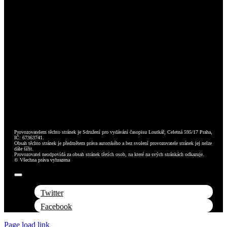
Provozovatelem těchto stránek je Sdružení pro vydávání časopisu Loutkář, Celetná 595/17 Praha,
IČ: 67363741.
Obsah těchto stránek je předmětem práva autorského a bez svolení provozovatele stránek jej nelze
dále šířit.
Provozovatel neodpovídá za obsah stránek třetích osob, na které na svých stránkách odkazuje.
© Všechna práva vyhrazena
Toggle
Navigation
Twitter
Facebook
Page load link