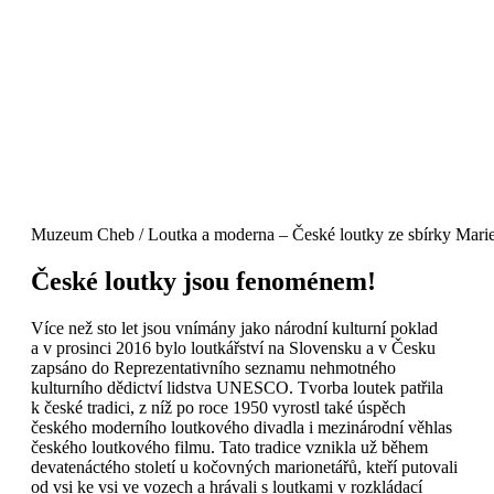
Muzeum Cheb / Loutka a moderna – České loutky ze sbírky Marie
České loutky jsou fenoménem!
Více než sto let jsou vnímány jako národní kulturní poklad
a v prosinci 2016 bylo loutkářství na Slovensku a v Česku
zapsáno do Reprezentativního seznamu nehmotného
kulturního dědictví lidstva UNESCO. Tvorba loutek patřila
k české tradici, z níž po roce 1950 vyrostl také úspěch
českého moderního loutkového divadla i mezinárodní věhlas
českého loutkového filmu. Tato tradice vznikla už během
devatenáctého století u kočovných marionetářů, kteří putovali
od vsi ke vsi ve vozech a hrávali s loutkami v rozkládací