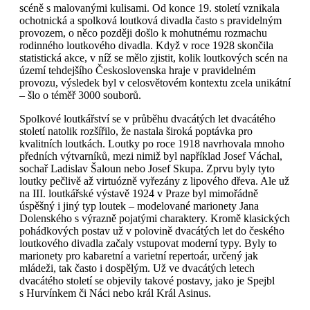
scéně s malovanými kulisami. Od konce 19. století vznikala
ochotnická a spolková loutková divadla často s pravidelným
provozem, o něco později došlo k mohutnému rozmachu
rodinného loutkového divadla. Když v roce 1928 skončila
statistická akce, v níž se mělo zjistit, kolik loutkových scén na
území tehdejšího Československa hraje v pravidelném
provozu, výsledek byl v celosvětovém kontextu zcela unikátní
– šlo o téměř 3000 souborů.
Spolkové loutkářství se v průběhu dvacátých let dvacátého
století natolik rozšířilo, že nastala široká poptávka pro
kvalitních loutkách. Loutky po roce 1918 navrhovala mnoho
předních výtvarníků, mezi nimiž byl například Josef Váchal,
sochař Ladislav Šaloun nebo Josef Skupa. Zprvu byly tyto
loutky pečlivě až virtuózně vyřezány z lipového dřeva. Ale už
na III. loutkářské výstavě 1924 v Praze byl mimořádně
úspěšný i jiný typ loutek – modelované marionety Jana
Dolenského s výrazně pojatými charaktery. Kromě klasických
pohádkových postav už v polovině dvacátých let do českého
loutkového divadla začaly vstupovat moderní typy. Byly to
marionety pro kabaretní a varietní repertoár, určený jak
mládeži, tak často i dospělým. Už ve dvacátých letech
dvacátého století se objevily takové postavy, jako je Spejbl
s Hurvínkem či Náci nebo král Král Asinus.