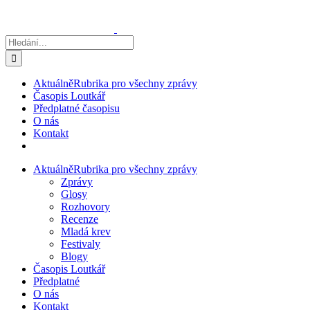
Přeskočit
na
obsah
Hledat:
Aktuálně
Rubrika pro všechny zprávy
Časopis Loutkář
Předplatné časopisu
O nás
Kontakt
Aktuálně
Rubrika pro všechny zprávy
Zprávy
Glosy
Rozhovory
Recenze
Mladá krev
Festivaly
Blogy
Časopis Loutkář
Předplatné
O nás
Kontakt