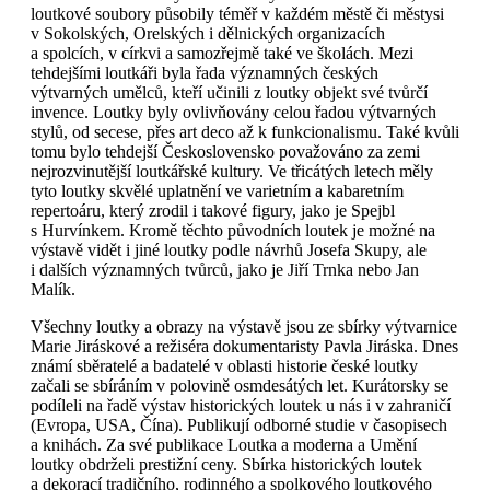
loutkové soubory působily téměř v každém městě či městysi
v Sokolských, Orelských i dělnických organizacích
a spolcích, v církvi a samozřejmě také ve školách. Mezi
tehdejšími loutkáři byla řada významných českých
výtvarných umělců, kteří učinili z loutky objekt své tvůrčí
invence. Loutky byly ovlivňovány celou řadou výtvarných
stylů, od secese, přes art deco až k funkcionalismu. Také kvůli
tomu bylo tehdejší Československo považováno za zemi
nejrozvinutější loutkářské kultury. Ve třicátých letech měly
tyto loutky skvělé uplatnění ve varietním a kabaretním
repertoáru, který zrodil i takové figury, jako je Spejbl
s Hurvínkem. Kromě těchto původních loutek je možné na
výstavě vidět i jiné loutky podle návrhů Josefa Skupy, ale
i dalších významných tvůrců, jako je Jiří Trnka nebo Jan
Malík.
Všechny loutky a obrazy na výstavě jsou ze sbírky výtvarnice
Marie Jiráskové a režiséra dokumentaristy Pavla Jiráska. Dnes
známí sběratelé a badatelé v oblasti historie české loutky
začali se sbíráním v polovině osmdesátých let. Kurátorsky se
podíleli na řadě výstav historických loutek u nás i v zahraničí
(Evropa, USA, Čína). Publikují odborné studie v časopisech
a knihách. Za své publikace Loutka a moderna a Umění
loutky obdrželi prestižní ceny. Sbírka historických loutek
a dekorací tradičního, rodinného a spolkového loutkového