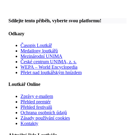
Sdílejte tento příběh, vyberte svou platformu!
Odkazy
Časopis Loutkář
Medailony loutkářů
Mezinárodní UNIMA
České centrum UNIMA, z. s.
WEPA – World Encyclopedia
Přelet nad loutkářským hnízdem
Loutkář Online
Zprávy e-mailem
Přehled premiér
Přehled festivalů
Ochrana osobních údajů
Zásady používání cookies
Kontakty