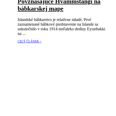
Povznášajúce Hvammstangi na
bábkarskej mape
Islandské bábkarstvo je relatívne mladé. Prvé
zaznamenané bábkové predstavenie na Islande sa
uskutočnilo v roku 1914 neďaleko dediny Eyrarbakki
na ...
CELÝ ČLÁNEK >