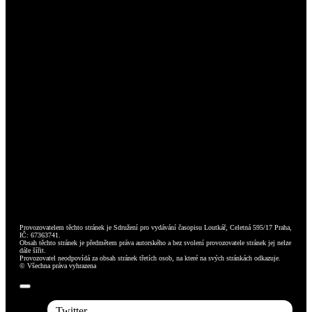
Provozovatelem těchto stránek je Sdružení pro vydávání časopisu Loutkář, Celetná 595/17 Praha,
IČ: 67363741.
Obsah těchto stránek je předmětem práva autorského a bez svolení provozovatele stránek jej nelze
dále šířit.
Provozovatel neodpovídá za obsah stránek třetích osob, na které na svých stránkách odkazuje.
© Všechna práva vyhrazena
Toggle
Navigation
Twitter