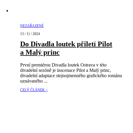
NEZAŘAZENÉ
13 / 11 / 2024
Do Divadla loutek přiletí Pilot
a Malý princ
První premiérou Divadla loutek Ostrava v této
divadelní sezóně je inscenace Pilot a Malý princ,
divadelní adaptace stejnojmenného grafického románu
uznávaného ...
CELÝ ČLÁNEK >