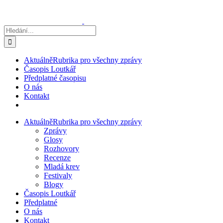
Přeskočit
na
obsah
Hledat:
Aktuálně
Rubrika pro všechny zprávy
Časopis Loutkář
Předplatné časopisu
O nás
Kontakt
Aktuálně
Rubrika pro všechny zprávy
Zprávy
Glosy
Rozhovory
Recenze
Mladá krev
Festivaly
Blogy
Časopis Loutkář
Předplatné
O nás
Kontakt