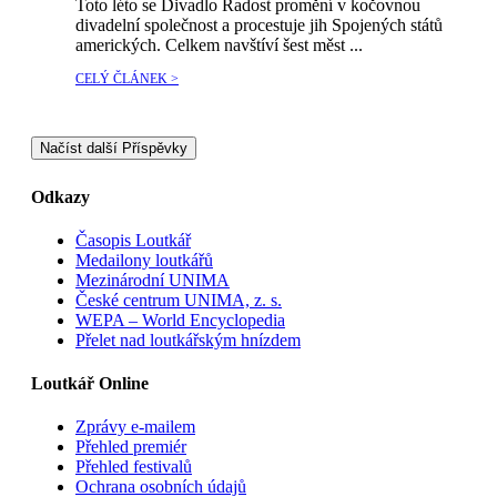
Toto léto se Divadlo Radost promění v kočovnou
divadelní společnost a procestuje jih Spojených států
amerických. Celkem navštíví šest měst ...
CELÝ ČLÁNEK >
Načíst další Příspěvky
Odkazy
Časopis Loutkář
Medailony loutkářů
Mezinárodní UNIMA
České centrum UNIMA, z. s.
WEPA – World Encyclopedia
Přelet nad loutkářským hnízdem
Loutkář Online
Zprávy e-mailem
Přehled premiér
Přehled festivalů
Ochrana osobních údajů