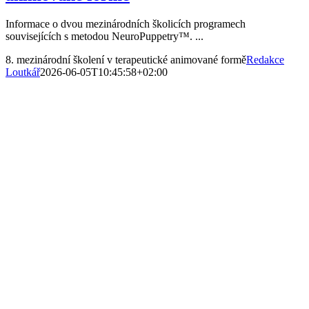
Informace o dvou mezinárodních školicích programech
souvisejících s metodou NeuroPuppetry™. ...
8. mezinárodní školení v terapeutické animované formě
Redakce
Loutkář
2026-06-05T10:45:58+02:00