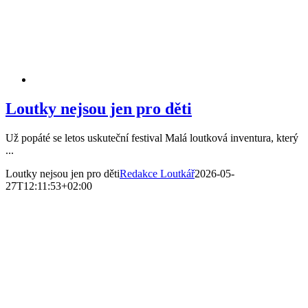
Loutky nejsou jen pro děti
Už popáté se letos uskuteční festival Malá loutková inventura, který
...
Loutky nejsou jen pro děti
Redakce Loutkář
2026-05-
27T12:11:53+02:00