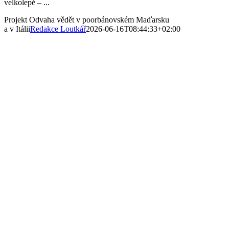
velkolepě – ...
Projekt Odvaha vědět v poorbánovském Maďarsku
a v Itálii
Redakce Loutkář
2026-06-16T08:44:33+02:00