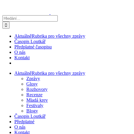
Přeskočit
na
obsah
Hledat:
Aktuálně
Rubrika pro všechny zprávy
Časopis Loutkář
Předplatné časopisu
O nás
Kontakt
Aktuálně
Rubrika pro všechny zprávy
Zprávy
Glosy
Rozhovory
Recenze
Mladá krev
Festivaly
Blogy
Časopis Loutkář
Předplatné
O nás
Kontakt