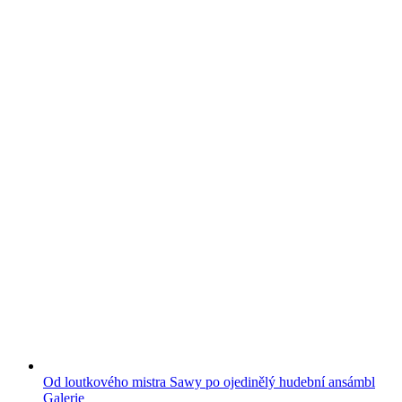
Od loutkového mistra Sawy po ojedinělý hudební ansámbl
Galerie